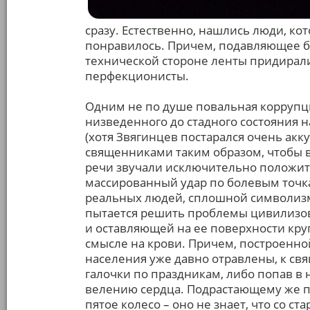
сразу. Естественно, нашлись люди, ко
понравилось. Причем, подавляющее б
технической стороне ленты придирал
перфекционисты.
Одним не по душе повальная коррупци
низведенного до стадного состояния н
(хотя Звягинцев постарался очень акк
священниками таким образом, чтобы в
речи звучали исключительно положите
массированный удар по болевым точкам
реальных людей, сплошной символизм.
пытается решить проблемы цивилизов
и оставляющей на ее поверхности кру
смысле на крови. Причем, построенной
населения уже давно отравлены, к св
галочки по праздникам, либо попав в 
велению сердца. Подрастающему же по
пятое колесо – оно не знает, что со ст