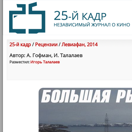
25-й кадр
/
Рецензии
/
Левиафан, 2014
Автор: А. Гофман, И. Талалаев
Разместил:
Игорь Талалаев