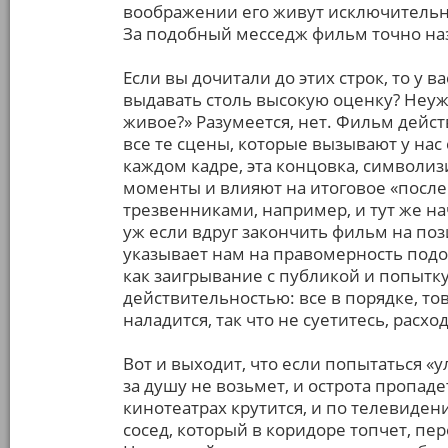
воображении его живут исключительно
За подобный месседж фильм точно на
Если вы дочитали до этих строк, то у в
выдавать столь высокую оценку? Неуже
живое?» Разумеется, нет. Фильм дейст
все те сцены, которые вызывают у нас 
каждом кадре, эта концовка, символиз
моменты и влияют на итоговое «после
трезвенниками, например, и тут же нач
уж если вдруг закончить фильм на поз
указывает нам на правомерность подоб
как заигрывание с публикой и попыт
действительностью: все в порядке, тов
наладится, так что не суетитесь, расх
Вот и выходит, что если попытаться «у
за душу не возьмет, и острота пропадет
кинотеатрах крутится, и по телевиден
сосед, который в коридоре топчет, пе