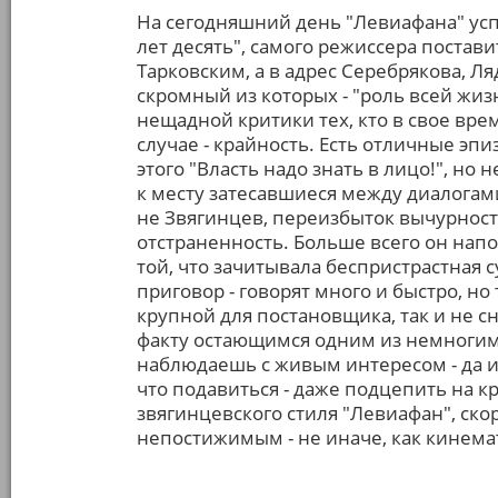
На сегодняшний день "Левиафана" ус
лет десять", самого режиссера постави
Тарковским, а в адрес Серебрякова, Л
скромный из которых - "роль всей жиз
нещадной критики тех, кто в свое вре
случае - крайность. Есть отличные эп
этого "Власть надо знать в лицо!", н
к месту затесавшиеся между диалогами
не Звягинцев, переизбыток вычурнос
отстраненность. Больше всего он нап
той, что зачитывала беспристрастная 
приговор - говорят много и быстро, н
крупной для постановщика, так и не с
факту остающимся одним из немногим 
наблюдаешь с живым интересом - да и
что подавиться - даже подцепить на 
звягинцевского стиля "Левиафан", скор
непостижимым - не иначе, как кинем