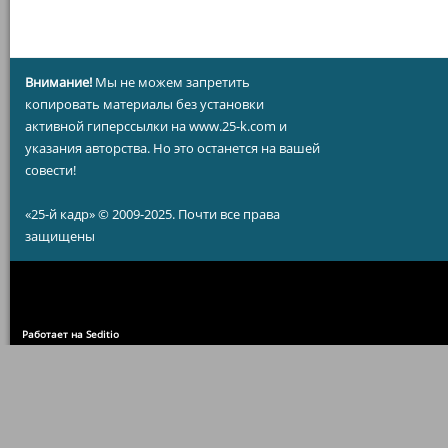
Внимание!
Мы не можем запретить
копировать материалы без установки
активной гиперссылки на www.25-k.com и
указания авторства. Но это останется на вашей
совести!
«25-й кадр» © 2009-2025. Почти все права
защищены
Работает на Seditio