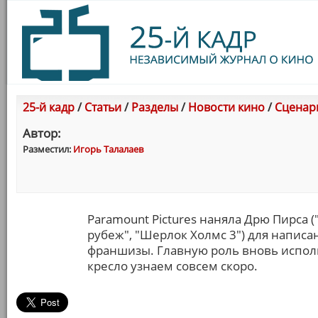
25-й кадр
/
Статьи
/
Разделы
/
Новости кино
/
Сценари
Автор:
Разместил:
Игорь Талалаев
Paramount Pictures наняла Дрю Пирса 
рубеж", "Шерлок Холмс 3") для напис
франшизы. Главную роль вновь исполни
кресло узнаем совсем скоро.