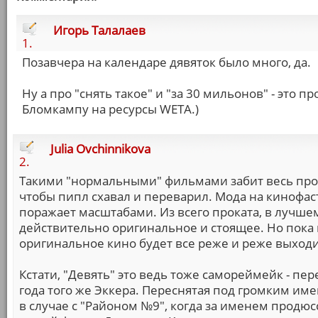
Игорь Талалаев
1.
Позавчера на календаре дявяток было много, да.
Ну а про "снять такое" и "за 30 мильонов" - это 
Бломкампу на ресурсы WETA.)
Julia Ovchinnikova
2.
Такими "нормальными" фильмами забит весь прокат
чтобы пипл схавал и переварил. Мода на кинофас
поражает масштабами. Из всего проката, в лучшем с
действительно оригинальное и стоящее. Но пока п
оригинальное кино будет все реже и реже выходит
Кстати, "Девять" это ведь тоже самореймейк - пе
года того же Эккера. Переснятая под громким име
в случае с "Районом №9", когда за именем продюс