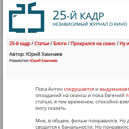
25-й кадр
/
Статьи
/
Блоги
/
Прокрался на сеанс
/
Ну и
Автор: Юрий Хамнаев
Разместил:
Юрий Хамнаев
Пока Антон
сокрушается
и
выдумывает
опозданий на сеансы и пока Евгений
п
статью, я тем временем, спокойно взял
могу сказать.
Мне, в общем, фильм понравился. Ну да
сводится к банальности. Но понравил