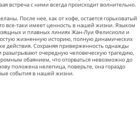
рвая встреча с ними всегда происходит волнительно.
еланы. После нее, как от кофе, остается горьковатый
что все-таки имеет ценность в нашей жизни. Языком
х изящных и плавных линиях Жан-Луи Фелисиоли и
ростую жизненную историю, полную динамических
тике действия. Сохраняя приверженность однажды
и разыгрывают очередную человеческую трагедию,
громным обаянием, что оторваться невозможно до
снову положена нелепица, поверьте, она гораздо
рые события в нашей жизни.