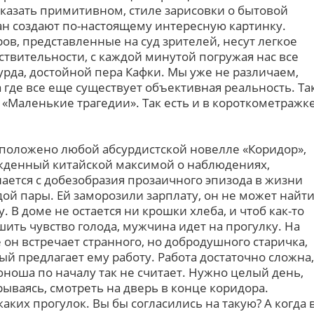
сказать примитивном, стиле зарисовки о бытовой
ан создают по-настоящему интересную картинку.
в, представленные на суд зрителей, несут легкое
твительности, с каждой минутой погружая нас все
рда, достойной пера Кафки. Мы уже не различаем,
а где все еще существует объективная реальность. Та
«Маленькие трагедии». Так есть и в короткометражк
 положено любой абсурдистской новелле «Коридор»,
денный китайской максимой о наблюдениях,
ается с добезобразия прозаичного эпизода в жизни
ой пары. Ей заморозили зарплату, он не может найт
у. В доме не остается ни крошки хлеба, и чтоб как-то
шить чувство голода, мужчина идет на прогулку. На
 он встречает странного, но добродушного старичка,
ый предлагает ему работу. Работа достаточно сложна,
юноша по началу так не считает. Нужно целый день,
рываясь, смотреть на дверь в конце коридора.
каких прогулок. Вы бы согласились на такую? А когда 