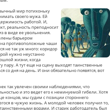
ным.
ивычный мир потихоньку
нимать своего мужа. Ей
держимость работой. И,
икт, реальность преподносит
з в виде ее увольнения.
делены барьером
 на противоположные чаши
ся не так уж много: коридор
орой нужно неустанно
рошлой жизни, когда
 пару. А тут еще на сцену выходят таинственные
я со дня на день. И они обязательно появятся, вот
нек так увлечен своими наблюдениями, что
льностью и это ведет его к неминуемой гибели. Хотя
онце концов, мы судим с позиции стороннего
гося в чужую жизнь. А молодой человек получил то,
 с таинственными ворами. И старик работодатель был