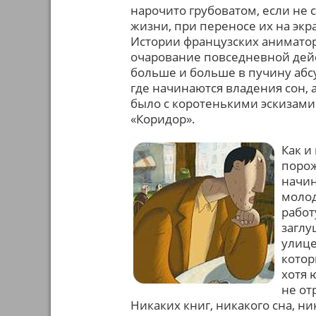
нарочито грубоватом, если не 
жизни, при переносе их на экр
Истории французских аниматоро
очарование повседневной дейс
больше и больше в пучину абсу
где начинаются владения сон, 
было с коротенькими эскизами 
«Коридор».
Как и
порож
начин
молод
работ
заглу
улице
котор
хотя 
не от
Никаких книг, никакого сна, ни