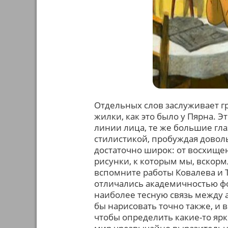
Отдельных слов заслуживает гр
жилки, как это было у Пярна. 
линии лица, те же большие гл
стилистикой, пробуждая довол
достаточно широк: от восхищен
рисунки, к которым мы, вскор
вспомните работы Ковалева и Т
отличались академичностью фо
наиболее тесную связь между а
бы нарисовать точно также, и 
чтобы определить какие-то ярк