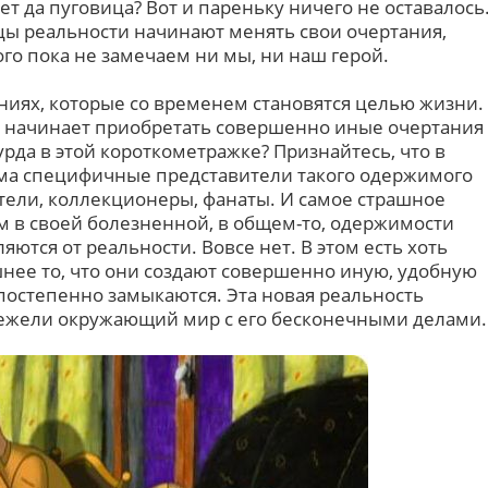
 да пуговица? Вот и пареньку ничего не оставалось
цы реальности начинают менять свои очертания,
ого пока не замечаем ни мы, ни наш герой.
ниях, которые со временем становятся целью жизни.
ор начинает приобретать совершенно иные очертания
сурда в этой короткометражке? Признайтесь, что в
ма специфичные представители такого одержимого
тели, коллекционеры, фанаты. И самое страшное
ом в своей болезненной, в общем-то, одержимости
ются от реальности. Вовсе нет. В этом есть хоть
ашнее то, что они создают совершенно иную, удобную
 постепенно замыкаются. Эта новая реальность
нежели окружающий мир с его бесконечными делами.