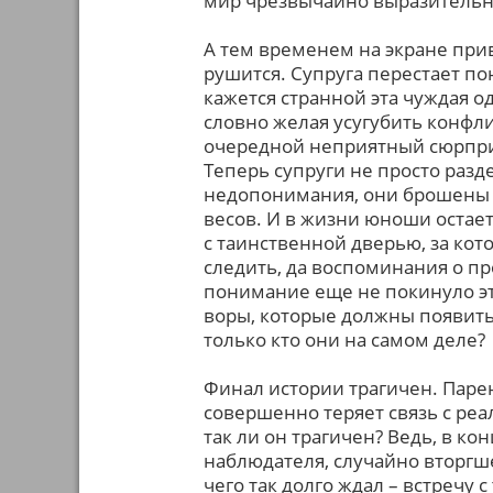
мир чрезвычайно выразитель
А тем временем на экране пр
рушится. Супруга перестает по
кажется странной эта чуждая о
словно желая усугубить конфл
очередной неприятный сюрпри
Теперь супруги не просто раз
недопонимания, они брошены
весов. И в жизни юноши остает
с таинственной дверью, за кот
следить, да воспоминания о п
понимание еще не покинуло эту
воры, которые должны появитьс
только кто они на самом деле?
Финал истории трагичен. Паре
совершенно теряет связь с реа
так ли он трагичен? Ведь, в к
наблюдателя, случайно вторгше
чего так долго ждал – встречу