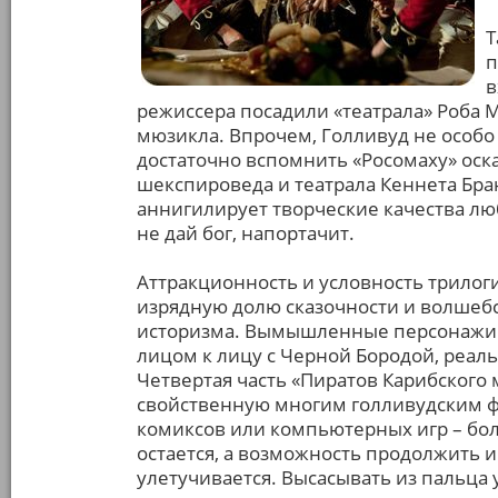
Т
п
в
режиссера посадили «театрала» Роба М
мюзикла. Впрочем, Голливуд не особо
достаточно вспомнить «Росомаху» оска
шекспироведа и театрала Кеннета Бра
аннигилирует творческие качества лю
не дай бог, напортачит.
Аттракционность и условность трило
изрядную долю сказочности и волшебст
историзма. Вымышленные персонажи Д
лицом к лицу с Черной Бородой, реал
Четвертая часть «Пиратов Карибского
свойственную многим голливудским ф
комиксов или компьютерных игр – боле
остается, а возможность продолжить
улетучивается. Высасывать из пальца у