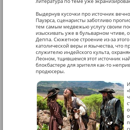
литература по теме уже экранизирова
Выдернув кусочки про источник вечно
Пауэрса, сценаристы заботливо пропи
тем самым медвежью услугу своим по
изыскивать уже в бульварном чтиве, 
Деппа. Сюжетное строение из-за этого
католической веры и язычества, что п
служителю индейского культа, охраня
Леоном, тщившемся этот источник най
блокбастере для зрителя как-то непр
продюсеры.
И
«
ч
с
о
о
п
с