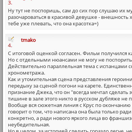
3.
Ну тут не поспоришь, сам до сих пор слушаю их муз
разочароваться в красивой девушке - внешность хо
тебе уже плевать, что она красотка=)
tmako
4.
С итоговой оценкой согласен. Фильм получился 
Но с отдельными нюансами не могу не поспорить
Действительно параллельная тема с испанцами с
хронометража.
Как и утомительная сцена представления героини
передыху за сценой погони на карете. Единственн
признание Джека, что он "всегда мечтал сделать э
тишине в зале этого никто в русском дубляже не 
Вообще вся сюжетная линия с Крус по окончанию 
говорит о том, что написана она была только ради
конкретно, а ради нового яркого лица во франши
неубедительная.
Но в целом, за историей следить гораздо легче, 