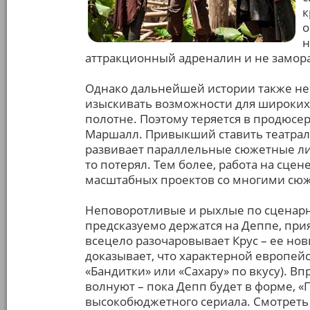
к
о
н
аттракционный адреналин и не замора
Однако дальнейшей истории также нео
изыскивать возможности для широких
полотне. Поэтому теряется в продюсе
Маршалл. Привыкший ставить театрал
развивает параллельные сюжетные лин
то потерял. Тем более, работа на сце
масштабных проектов со многими сю
Неповоротливые и рыхлые по сценарн
предсказуемо держатся на Деппе, пр
всецело разочаровывает Крус – ее но
доказывает, что характерной европейс
«Бандитки» или «Сахару» по вкусу). В
волнуют – пока Депп будет в форме, 
высокобюджетного сериала. Смотреть 