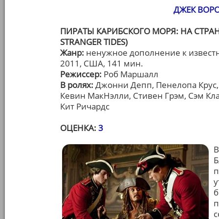
ДЖЕК ВОРО
ПИРАТЫ КАРИБСКОГО МОРЯ: НА СТРАНН
STRANGER TIDES)
Жанр:
ненужное дополнение к извест
2011, США, 141 мин.
Режиссер:
Роб Маршалл
В ролях:
Джонни Депп, Пенелопа Крус
Кевин МакНэлли, Стивен Грэм, Сэм Кл
Кит Ричардс
ОЦЕНКА:
3
В
Б
п
у
б
п
с