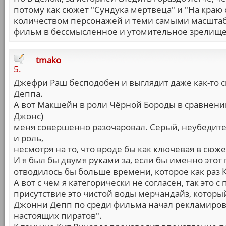
потому как сюжет "Сундука мертвеца" и "На кра
количеством персонажей и теми самыми масшт
фильм в бессмысленное и утомительное зрелище
tmako
5.
Джефри Раш бесподобен и выглядит даже как-то 
Деппа.
А вот Макшейн в роли Чёрной Бороды в сравнени
Джонс)
меня совершенно разочаровал. Серый, неубедит
и роль,
несмотря на то, что вроде бы как ключевая в сюж
И я был бы двумя руками за, если бы именно этот
отводилось бы больше времени, которое как раз Кр
А вот с чем я категорически не согласен, так это 
присутствие это чистой воды мерчандайз, которы
Джонни Депп по среди фильма начал рекламироват
настоящих пиратов".