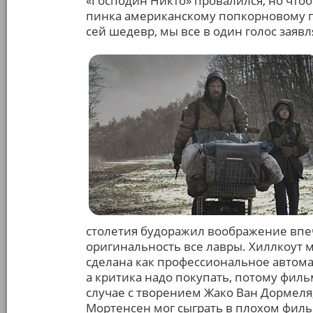
«Господин Никто» провалился, но что
пинка американскому попкорновому 
сей шедевр, мы все в один голос заяв
столетия будоражил воображение впе
оригинальность все лавры. Хиллкоут м
сделана как профессиональное автома
а критика надо покупать, потому филь
случае с творением Жако Ван Дормеля
Мортенсен мог сыграть в плохом филь