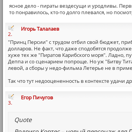
ясное дело - пираты вездесущи и уродливы. Первы
то понравилось, кто-то долго плевался, но посмо
Игорь Талалаев
2.
"Принц Персии" с трудом отбил свой бюджет, при
долларов. Не факт, что даже сподобятся продолже
хуже тех же "Пиратов Карибского моря". Ладно, п
Деппа и со сценарием попроще. Но уж "Битву Ти
левой, а сборы у недо-фильма Летерье не в прим
Так что тут недооцененность в контексте удачи др
Егор Пичугов
3.
Quote
Родриго Кортес – новый персонаж для Г