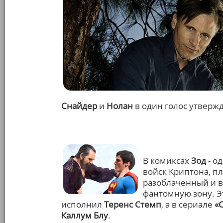
Снайдер
и
Нолан
в один голос утверж
В комиксах
Зод
- о
войск Криптона, 
разоблаченный и 
фантомную зону. Э
исполнил
Теренс Стемп
, а в сериале
«
Каллум Блу
.