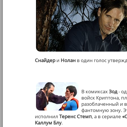
Снайдер
и
Нолан
в один голос утверж
В комиксах
Зод
- о
войск Криптона, 
разоблаченный и 
фантомную зону. Э
исполнил
Теренс Стемп
, а в сериале
«
Каллум Блу
.