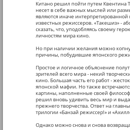
Китано решил пойти путем Квентина Т
несет в себе важных мыслей или раз
являются иначе интерпретированной 
известных режиссеров. «Такешиз» - а
сказать, что, уподобляясь своему гер
личностям мира кино.
Но при наличии желания можно копнут
причины, побудившие японского режис
Простое и логичное объяснение полут
зрителей всего мира - некий творческ
кино. Большая часть его работ - жест
японской мафии. Но также встречают
картины, наполненные своей философи
решил вновь удивить весь мир и выда
прежнего творчества. Ответ на главн
трилогии «Банзай режиссер!» и «Ахилл
Однако можно снова и снова возвращая