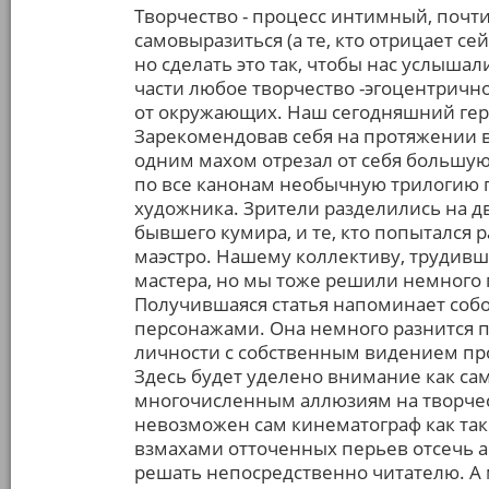
Творчество - процесс интимный, почти 
самовыразиться (а те, кто отрицает се
но сделать это так, чтобы нас услыша
части любое творчество -эгоцентрично
от окружающих. Наш сегодняшний геро
Зарекомендовав себя на протяжении в
одним махом отрезал от себя большую 
по все канонам необычную трилогию 
художника. Зрители разделились на две
бывшего кумира, и те, кто попытался 
маэстро. Нашему коллективу, трудивше
мастера, но мы тоже решили немного
Получившаяся статья напоминает собо
персонажами. Она немного разнится по
личности с собственным видением про
Здесь будет уделено внимание как са
многочисленным аллюзиям на творчест
невозможен сам кинематограф как так
взмахами отточенных перьев отсечь ав
решать непосредственно читателю. А 