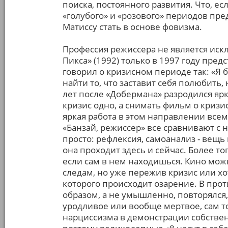
поиска, постоянного развития. Что, ес
«голубого» и «розового» периодов пре
Матиссу стать в основе фовизма.
Профессия режиссера не является иск
Пикса» (1992) только в 1997 году пред
говорил о кризисном периоде так: «Я 
найти то, что заставит себя полюбить,
лет после «Добермана» разродился яр
кризис одно, а снимать фильм о кризи
яркая работа в этом направлении все
«Банзай, режиссер» все сравнивают с ни
просто: рефлексия, самоанализ - вещь
она проходит здесь и сейчас. Более т
если сам в нем находишься. Кино можн
следам, но уже пережив кризис или х
которого происходит озарение. В про
образом, а не умышленно, повторялся
уродливое или вообще мертвое, сам то
нарциссизма в демонстрации собственн