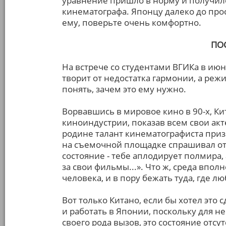
уравнение пришло в норму и получило 
кинематографа. Японцу далеко до про
ему, поверьте очень комфортно.
ПО
На встрече со студентами ВГИКа в июн
творит от недостатка гармонии, а реж
понять, зачем это ему нужно.
Ворвавшись в мировое кино в 90-х, К
киноиндустрии, показав всем свои акт
родине талант кинематографиста приз
на съемочной площадке спрашивал отц
состояние - тебе аплодирует полмира,
за свои фильмы...». Что ж, среда впол
человека, и в пору бежать туда, где лю
Вот только Китано, если бы хотел это 
и работать в Японии, поскольку для н
своего рода вызов, это состояние отс