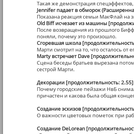
Такая же демонстрация спецэффектов,
Jennifer падает в обморок (Расширенна
Показана реакция семьи МакФлай на з
Old Biff исчезает из машины [продолжи
После возвращения из прошлого Бифф и
поняли, почему это произошло.
Сгоревшая школа [продолжительность:
Марти смотрит на то, что осталось от 
Marty встречает Dave [продолжительно
Сцена беседы братьев вырезана потом
сестрой Марти.
Декорации [продолжительность: 2.55]
Почему городские пейзажи НвБ снималис
причастен и какова была общая концеп
Создание эскизов [продолжительность:
О важности цветовых пометок при раб
Создание DeLorean [продолжительност