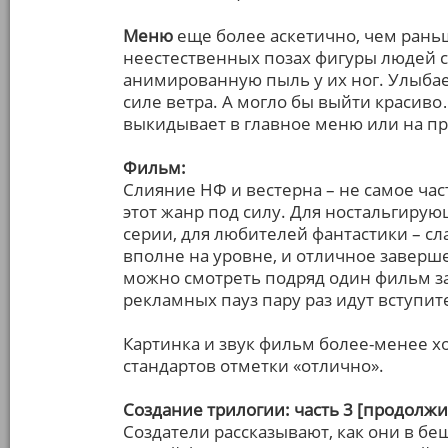
Меню
еще более аскетично, чем раньш
неестественных позах фигуры людей с
анимированную пыль у их ног. Улыбае
силе ветра. А могло бы выйти красиво…
выкидывает в главное меню или на пр
Фильм:
Слияние НФ и вестерна – не самое част
этот жанр под силу. Для ностальгирую
серии, для любителей фантастики – сл
вполне на уровне, и отличное заверш
можно смотреть подряд один фильм за 
рекламных пауз пару раз идут вступи
Картинка и звук фильм более-менее х
стандартов отметки «отлично».
Создание трилогии: часть 3 [продолжи
Создатели рассказывают, как они в б