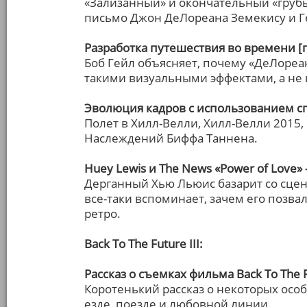
«Зализанный» и окончательный «груб
письмо Джон ДеЛореана Земекису и Гей
Разработка путешествия во времени [
Боб Гейл объясняет, почему «ДеЛоре
такими визуальными эффектами, а не к
Эволюция кадров с использованием сп
Полет в Хилл-Велли, Хилл-Велли 2015,
Наслеждений Биффа Таннена.
Huey Lewis и The News «Power of Love»
Дерганный Хью Льюис базарит со сцен
все-таки вспоминает, зачем его позва
ретро.
Back To The Future III:
Рассказ о съемках фильма Back To The F
Коротенький рассказ о некоторых особ
езде, поезде и любовной линии.