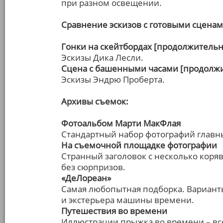
при разном освещении.
Сравнение эскизов с готовыми сцена
Гонки на скейтбордах [продолжительно
Эскизы Дика Лесли.
Сцена с башенными часами [продолжи
Эскизы Эндрю Проберта.
Архивы съемок:
Фотоальбом Марти МакФлая
Стандартный набор фотографий главн
На съемочной площадке фотографии
Странный заголовок с несколько коряв
без сюрпризов.
«ДеЛореан»
Самая любопытная подборка. Вариант
и экстерьера машины времени.
Путешествия во времени
Иллюстрации прыжка во времени – все