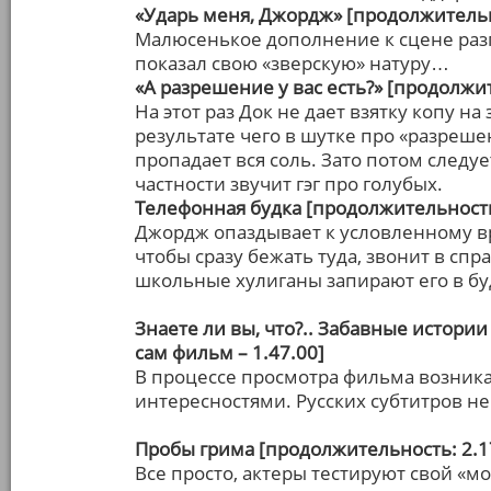
«Ударь меня, Джордж» [продолжительн
Малюсенькое дополнение к сцене ра
показал свою «зверскую» натуру…
«А разрешение у вас есть?» [продолжит
На этот раз Док не дает взятку копу на
результате чего в шутке про «разреш
пропадает вся соль. Зато потом следу
частности звучит гэг про голубых.
Телефонная будка [продолжительность
Джордж опаздывает к условленному вр
чтобы сразу бежать туда, звонит в спр
школьные хулиганы запирают его в бу
Знаете ли вы, что?.. Забавные истории
сам фильм – 1.47.00]
В процессе просмотра фильма возника
интересностями. Русских субтитров н
Пробы грима [продолжительность: 2.1
Все просто, актеры тестируют свой «м