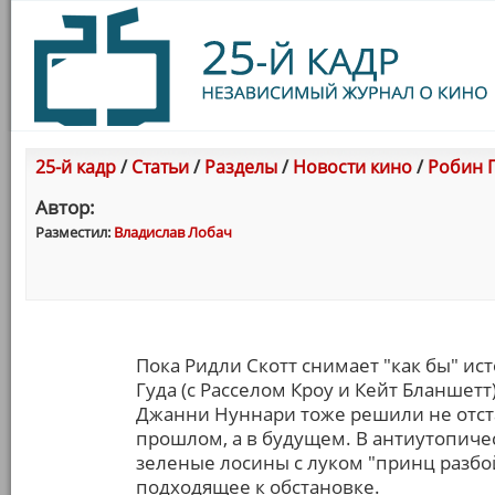
25-й кадр
/
Статьи
/
Разделы
/
Новости кино
/
Робин Г
Автор:
Разместил:
Владислав Лобач
Пока Ридли Скотт снимает "как бы" и
Гуда (с Расселом Кроу и Кейт Бланшетт
Джанни Нуннари тоже решили не отстав
прошлом, а в будущем. В антиутопиче
зеленые лосины с луком "принц разбо
подходящее к обстановке.