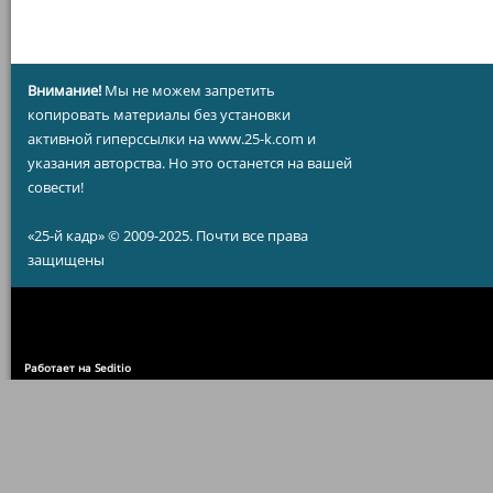
Внимание!
Мы не можем запретить
копировать материалы без установки
активной гиперссылки на www.25-k.com и
указания авторства. Но это останется на вашей
совести!
«25-й кадр» © 2009-2025. Почти все права
защищены
Работает на Seditio