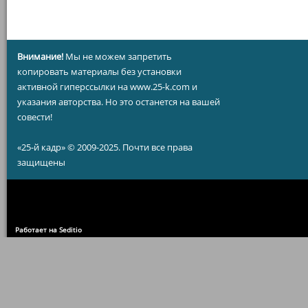
Внимание!
Мы не можем запретить
копировать материалы без установки
активной гиперссылки на www.25-k.com и
указания авторства. Но это останется на вашей
совести!
«25-й кадр» © 2009-2025. Почти все права
защищены
Работает на Seditio