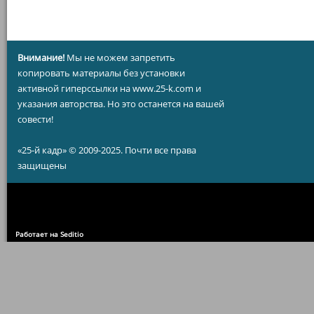
Внимание!
Мы не можем запретить
копировать материалы без установки
активной гиперссылки на www.25-k.com и
указания авторства. Но это останется на вашей
совести!
«25-й кадр» © 2009-2025. Почти все права
защищены
Работает на Seditio