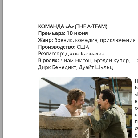
КОМАНДА «А» (THE A-TEAM)
Премьера: 10 июня
Жанр:
боевик, комедия, приключения
Производство:
США
Режиссер:
Джон Карнахан
В ролях:
Лиам Нисон, Брэдли Купер, Ша
Дирк Бенедикт, Дуайт Шульц
П
Б
«
в
с
в
п
с
к