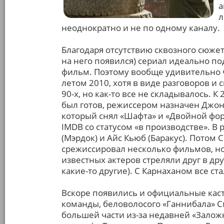
а
л
неоднократно и не по одному каналу.
Благодаря отсутствию сквозного сюжета
на него появился) сериал идеально 
фильм. Поэтому вообще удивительно 
летом 2010, хотя в виде разговоров и
90-х, но как-то все не складывалось. К
был готов, режиссером назначен Джон 
который снял «Шафта» и «Двойной фор
IMDB со статусом «в производстве». В
(Мэрдок) и Айс Кьюб (Баракус). Потом 
срежиссировал несколько фильмов, но
известных актеров стреляли друг в дру
какие-то другие). С Карнаханом все ст
Вскоре появились и официальные кас
команды, беловолосого «Ганнибала» С
большей части из-за недавней «Залож