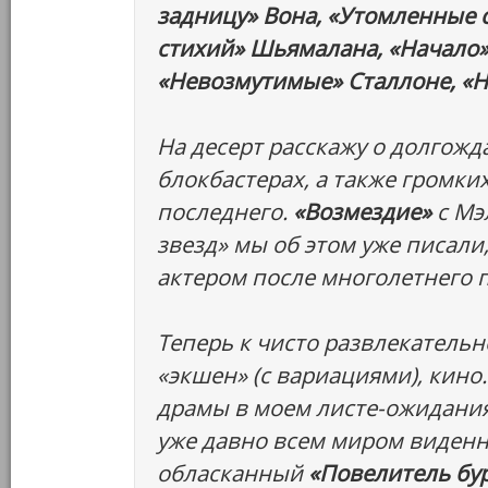
задницу» Вона, «Утомленные 
стихий» Шьямалана, «Начало»
«Невозмутимые» Сталлоне, «Н
На десерт расскажу о долгож
блокбастерах, а также громких
последнего.
«Возмездие»
с Мэ
звезд» мы об этом уже писали
актером после многолетнего п
Теперь к чисто развлекатель
«экшен» (с вариациями), кино
драмы в моем листе-ожидания
уже давно всем миром виден
обласканный
«Повелитель бу