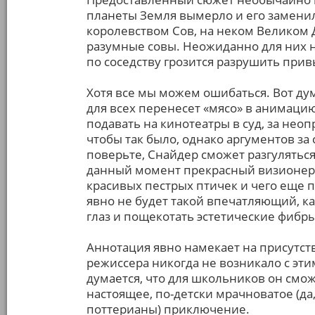
планеты Земля вымерло и его заменил
королевством Сов, на неком Великом Д
разумные совы. Неожиданно для них 
по соседству грозится разрушить при
Хотя все мы можем ошибаться. Вот ду
для всех перенесет «мясо» в анимацию
подавать на кинотеатры в суд, за нео
чтобы так было, однако аргументов за
поверьте, Снайдер сможет разгуляться
данный момент прекрасный визионер,
красивых пестрых птичек и чего еще п
явно не будет такой впечатляющий, ка
глаз и пощекотать эстетические фибр
Аннотация явно намекает на присутст
режиссера никогда не возникало с эти
думается, что для школьников он смо
настоящее, по-детски мрачноватое (да,
поттерианы) приключение.