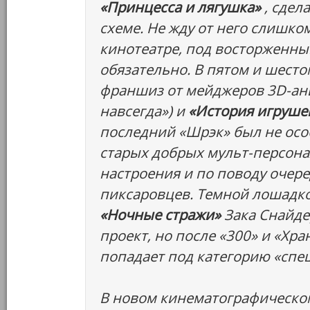
«Принцесса и лягушка»
, сдел
схеме. Не жду от него слишко
кинотеатре, под восторженный
обязательно. В пятом и шест
франшиз от мейджеров 3D-а
навсегда») и
«История игруше
последний «Шрэк» был не осо
старых добрых мульт-персона
настроения и по поводу очер
пиксаровцев. Темной лошадко
«Ночные стражи»
Зака Снайдер
проект, но после «300» и «Хр
попадает под категорию «спе
В новом кинематографическом