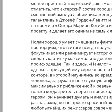
менее приятный творческий союз Нола
отметить, что актерский состав хорош
сменивший амплуа любимчика женщин
талантливые Джозеф Гордон-Левитт и
на премию « Оскар» Марион Котийяр и
проекту и делает его одним из самых 
Нолан хорошо умеет смешивать фантас
пропорциях, что в итоге всегда получ
фокусниках или реанимирует историю о
сделать картинку максимально достов
происходящее. Так и здесь. «Начало» 
однако с присущей ему серьезностью 
конторе, в которой научились во вре
человека, загружая в него нужную ин
максимально приближенной к реальнос
только когда зритель верит в происхо
героям, он начинает думать и анализиро
раз нас ожидает не просто красивый эк
любопытнейших режиссеров совреме