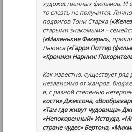
художественных фильмов. И ес
то слезть не получится. Лично
подвигов Тони Старка (
«Желез
старыми знакомыми – семейс
(
«Маленькие Факеры»
), прик
Льюиса (
«Гарри Поттер (фильм
«Хроники Нарнии: Покоритель
Как известно, существует ря
независимо от жанров, бюджет
я, с разной степенью нетерпе
кости» Джексона, «Воображар
«Там где живут чудовища» Джо
«Непокоренный» Иствуда, «Мн
стране чудес» Бертона, «Микм