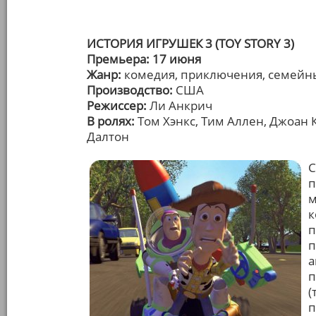
ИСТОРИЯ ИГРУШЕК 3 (TOY STORY 3)
Премьера: 17 июня
Жанр:
комедия, приключения, семейн
Производство:
США
Режиссер:
Ли Анкрич
В ролях:
Том Хэнкс, Тим Аллен, Джоан 
Далтон
С
п
м
к
п
п
а
п
(
п