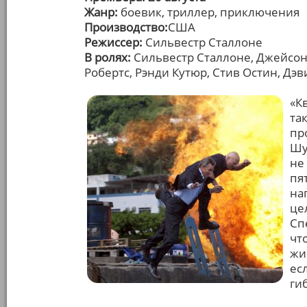
Жанр:
боевик, триллер, приключения
Производство:
США
Режиссер:
Сильвестр Сталлоне
В ролях:
Сильвестр Сталлоне, Джейсон 
Робертс, Рэнди Кутюр, Стив Остин, Дэв
«К
та
пр
Шу
не
пя
на
це
Сп
чт
жи
ес
ги