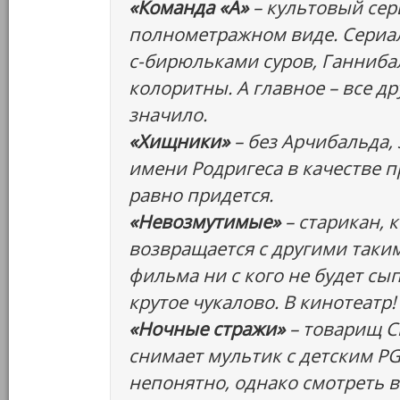
«Команда «А»
– культовый сер
полнометражном виде. Сериал
с-бирюльками суров, Ганнибал
колоритны. А главное – все д
значило.
«Хищники»
– без Арчибальда, 
имени Родригеса в качестве п
равно придется.
«Невозмутимые»
– старикан, 
возвращается с другими таким
фильма ни с кого не будет сып
крутое чукалово. В кинотеатр!
«Ночные стражи»
– товарищ Сн
снимает мультик с детским PG-
непонятно, однако смотреть в