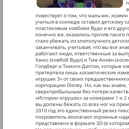
п
з
повествует о том, что мальчик, хозяин
учиться в колледж оставил детскому с
пластиковым ковбоем Вуди и его друг
конечно же, оказались против такого 
стало убежать из злополучного детско
заканчивать, учитывая, что вы все зна
работают люди, ответственные за выпу
Хэнкс (ковбой Вуди) и Тим Аллен (кос
Голдберг и Тимоти Далтон, которые о
претерпела лишь косметические изме
игрушек 3» от своих предшественников, 
корпорацию Disney. Но, как мы знаем,
сверхприбыльным без потери качества
«Истории игрушек» за номерами 1 и 2 
вы должны бежать со всех ног на премь
2010 год это единственный релиз пикс
покровитель возлагают огромные наде
представлено в формате 3D (в котором