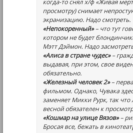
когда-то снял х/ф «Живая мер
просмотру) снимает непростую
экранизацию. Надо смотреть.
«Непокоренный»
– что тут го
котором не будет блондинчик
Мэтт Дэймон. Надо засмотреть
«Алиса в стране чудес»
– гражд
выдавая, при этом, свое виде
обязательно.
«Железный человек 2»
– перва
фильмом. Однако, Чувака здес
заменяет Микки Рурк, так чт
весной обязателен к просмотр
«Кошмар на улице Вязов»
– ри
Бросая все, бежать в кинотеат