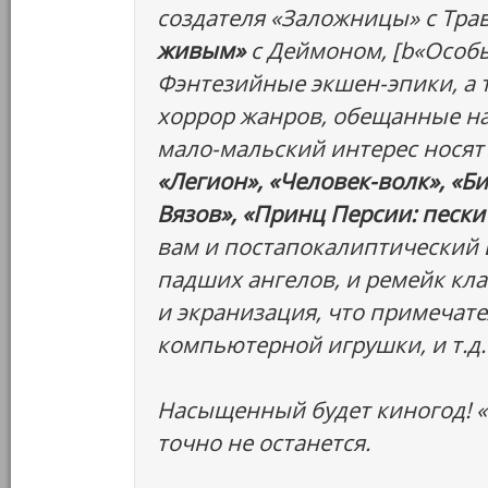
создателя «Заложницы» с Тра
живым»
с Деймоном, [b«Особ
Фэнтезийные экшен-эпики, а 
хоррор жанров, обещанные н
мало-мальский интерес носят
«Легион», «Человек-волк», «Б
Вязов», «Принц Персии: пески
вам и постапокалиптический в
падших ангелов, и ремейк кла
и экранизация, что примечате
компьютерной игрушки, и т.д.
Насыщенный будет киногод! «
точно не останется.