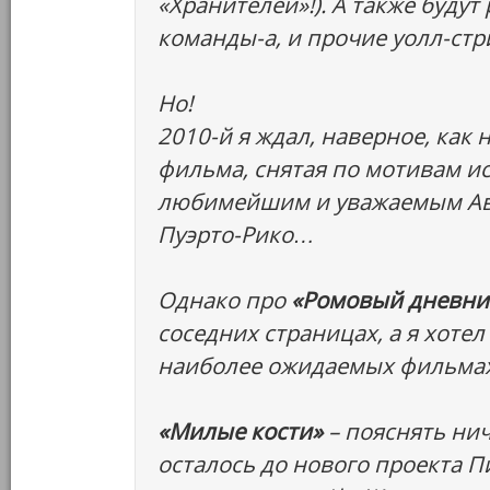
«Хранителей»!). А также буду
команды-а, и прочие уолл-стр
Но!
2010-й я ждал, наверное, как
фильма, снятая по мотивам ис
любимейшим и уважаемым Авто
Пуэрто-Рико…
Однако про
«Ромовый дневни
соседних страницах, а я хоте
наиболее ожидаемых фильмах,
«Милые кости»
– пояснять нич
осталось до нового проекта П