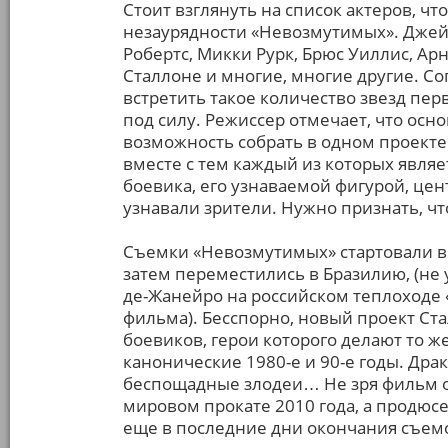
Стоит взглянуть на список актеров, ч
незаурядности «Невозмутимых». Джейс
Робертс, Микки Рурк, Брюс Уиллис, Ар
Сталлоне и многие, многие другие. С
встретить такое количество звезд пер
под силу. Режиссер отмечает, что осн
возможность собрать в одном проекте 
вместе с тем каждый из которых явля
боевика, его узнаваемой фигурой, це
узнавали зрители. Нужно признать, ч
Съемки «Невозмутимых» стартовали в ф
затем переместились в Бразилию, (не 
де-Жанейро на российском теплоходе 
фильма). Бесспорно, новый проект Ст
боевиков, герои которого делают то же
канонические 1980-е и 90-е годы. Драк
беспощадные злодеи… Не зря фильм о
мировом прокате 2010 года, а продюс
еще в последние дни окончания съем