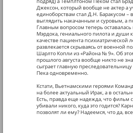
подряд) а Темплтоном Пеком стал Брэд
Джексон, который вообще не актер а
единоборствам стал Д.Н. Баракусом – в
выглядить накачанным и суровым, а п
Главным вопросом теперь оставалась 
Мэрдока, гениального пилота и души 
качестве пациента психиатрической ле
развлекается скрываясь от военной по
Шарлто Копли из «Района № 9». Об э
прошлого августа вообще никто не зна
сыграет главную преследовательницу
Пека одновременно.
Кстати, Вьетнамскими героями Команд
на более актуальный Ирак, а в осталь
Есть, правда еще надежда, что фильм с
убивали никого, куда это годится? Кар
позволят ли ему? Надеемся, что да, вс