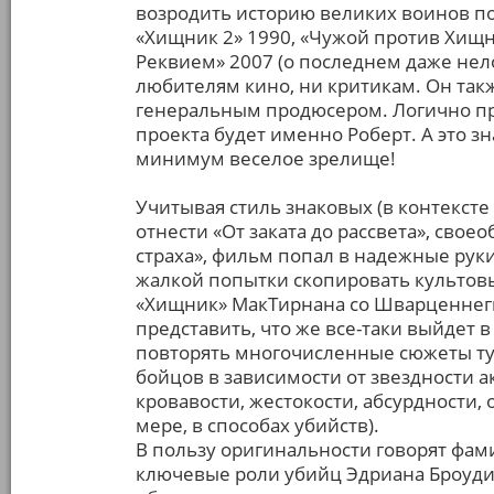
возродить историю великих воинов по
«Хищник 2» 1990, «Чужой против Хищн
Реквием» 2007 (о последнем даже нел
любителям кино, ни критикам. Он такж
генеральным продюсером. Логично пр
проекта будет именно Роберт. А это з
минимум веселое зрелище!
Учитывая стиль знаковых (в контексте
отнести «От заката до рассвета», сво
страха», фильм попал в надежные руки.
жалкой попытки скопировать культов
«Хищник» МакТирнана со Шварценнегг
представить, что же все-таки выйдет в
повторять многочисленные сюжеты ту
бойцов в зависимости от звездности 
кровавости, жестокости, абсурдности,
мере, в способах убийств).
В пользу оригинальности говорят фам
ключевые роли убийц Эдриана Броуди и