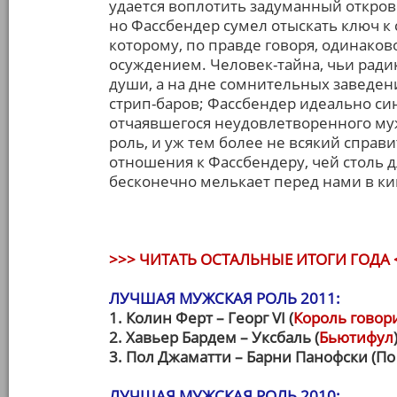
удается воплотить задуманный откров
но Фассбендер сумел отыскать ключ к
которому, по правде говоря, одинаково
осуждением. Человек-тайна, чьи ради
души, а на дне сомнительных заведен
стрип-баров; Фассбендер идеально си
отчаявшегося неудовлетворенного муж
роль, и уж тем более не всякий справ
отношения к Фассбендеру, чей столь 
бесконечно мелькает перед нами в ки
>>> ЧИТАТЬ ОСТАЛЬНЫЕ ИТОГИ ГОДА 
ЛУЧШАЯ МУЖСКАЯ РОЛЬ 2011:
1. Колин Ферт – Георг VI (
Король говори
2. Хавьер Бардем – Уксбаль (
Бьютифул
3. Пол Джаматти – Барни Панофски (По
ЛУЧШАЯ МУЖСКАЯ РОЛЬ 2010: