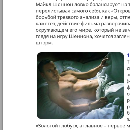
Майкл Шеннон ловко балансирует на т
перелистывая самого себя, как «Откр
борьбой трезвого анализа и веры, отп
кажется, действие фильма разворачива
окружающем его мире, который не заме
глядя на игру Шеннона, хочется заглян
шторм.
1
Т
с
э
(
ф
о
р
р
б
з
«Золотой глобус», а главное – первое