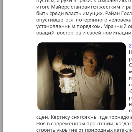
пустым, а руки в грязи. К сожалению, 
итоге Майерс становится жестким и р
быть среди власть имущих. Райан Гос
опустившегося, потерянного человека
установленным порядком. Мрачный об
оваций, восторгов и своей номинации 
2
Н
р
С
«
п
п
«
р
н
п
сцен. Кертису снятся сны, где торнадо 
Ноя в современном прочтении, когда 
строить укрытие от природных катакли