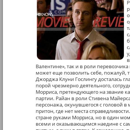
Р
р
о
о
т
с
б
с
у
в
Валентине», так и в роли перевозчика
может еще позволить себе, пожалуй, 
Джорджа Клуни Гослингу досталась гл
порой чрезмерно деятельного, сотруд
Морриса, претендующего на звание к
партии. Райан в роли Стивена Майер
персонажа, окунувшегося с головой в 
притон, где нет места справедливости
стране руками Морриса, но в один мо
всеми и оказывающимся наедине с сам