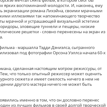
орсезе мечтал снять фильм, в котором смог бы
ых ярких воспоминаний молодости. И, наконец, ему
ть экранизации романа Лихэйна, своими мрачными
скими иллюзиями так напоминающего творчество
нты мрачной и устрашающей визуальной эстетики
коридоры, зловещие туннели и пещеры, низкие
ллические решетки - словно перенесены на экран из
а.
я фильма - маршалла Тэдди Дэниэлса, сыгранного
илизовал под фотографии Орсона Уэллса начала 60-х
омана, сделанная настоящим мэтром режиссуры, от
Тем, что только опытный режиссер может оценить
урного сюжета и имеет смелость ничего в нем не
едении другого мастера ничего не может быть
оявились именно в том, что он дословно перенес
в один из лучших фильмов в своей долгой творческой