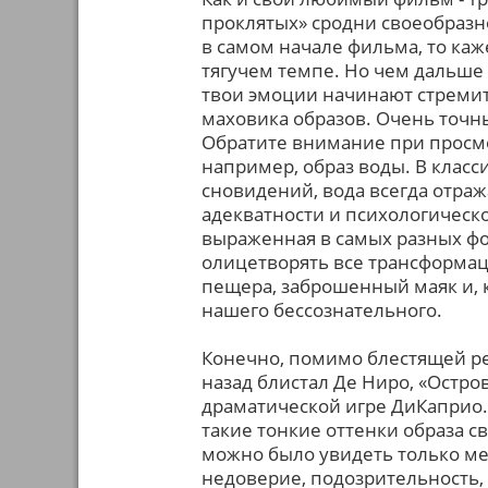
проклятых» сродни своеобразн
в самом начале фильма, то каж
тягучем темпе. Но чем дальше 
твои эмоции начинают стреми
маховика образов. Очень точны
Обратите внимание при просмо
например, образ воды. В клас
сновидений, вода всегда отраж
адекватности и психологическо
выраженная в самых разных фо
олицетворять все трансформаци
пещера, заброшенный маяк и, к
нашего бессознательного.
Конечно, помимо блестящей реж
назад блистал Де Ниро, «Остр
драматической игре ДиКаприо.
такие тонкие оттенки образа с
можно было увидеть только меж
недоверие, подозрительность,