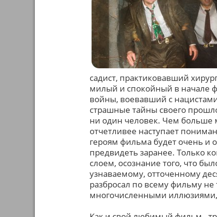
садист, практиковавший хирург
милый и спокойный в начале ф
войны, воевавший с нацистами
страшные тайны своего прошлог
ни один человек. Чем больше м
отчетливее наступает пониман
героям фильма будет очень и 
предвидеть заранее. Только ког
слоем, осознание того, что был
узнаваемому, отточенному дес
разбросал по всему фильму не 
многочисленными иллюзиями,
Как и свой любимый фильм - тр