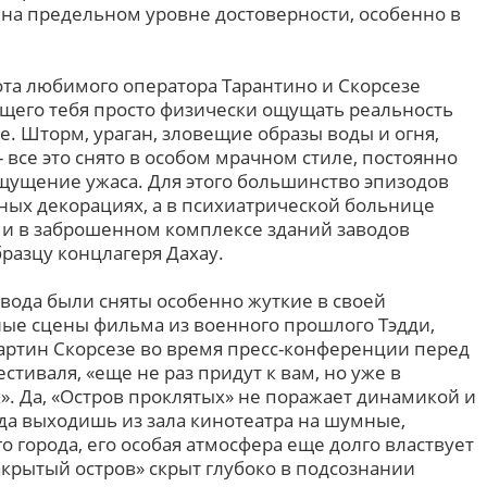
на предельном уровне достоверности, особенно в
ота любимого оператора Тарантино и Скорсезе
ющего тебя просто физически ощущать реальность
е. Шторм, ураган, зловещие образы воды и огня,
все это снято в особом мрачном стиле, постоянно
ущение ужаса. Для этого большинство эпизодов
ных декорациях, а в психиатрической больнице
 и в заброшенном комплексе зданий заводов
разцу концлагеря Дахау.
вода были сняты особенно жуткие в своей
ые сцены фильма из военного прошлого Тэдди,
Мартин Скорсезе во время пресс-конференции перед
тиваля, «еще не раз придут к вам, но уже в
. Да, «Остров проклятых» не поражает динамикой и
да выходишь из зала кинотеатра на шумные,
 города, его особая атмосфера еще долго властвует
акрытый остров» скрыт глубоко в подсознании