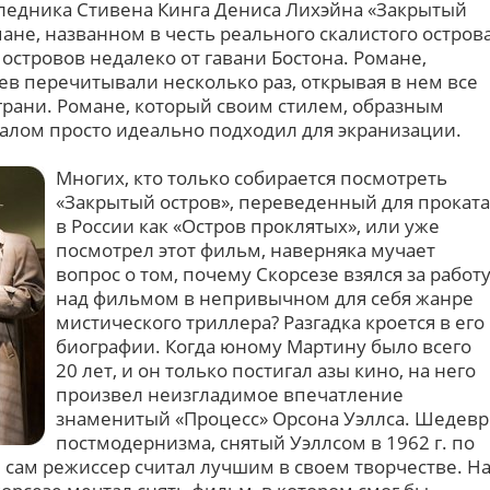
следника Стивена Кинга Дениса Лихэйна «Закрытый
мане, названном в честь реального скалистого остров
 островов недалеко от гавани Бостона. Романе,
 перечитывали несколько раз, открывая в нем все
грани. Романе, который своим стилем, образным
лом просто идеально подходил для экранизации.
Многих, кто только собирается посмотреть
«Закрытый остров», переведенный для проката
в России как «Остров проклятых», или уже
посмотрел этот фильм, наверняка мучает
вопрос о том, почему Скорсезе взялся за работ
над фильмом в непривычном для себя жанре
мистического триллера? Разгадка кроется в его
биографии. Когда юному Мартину было всего
20 лет, и он только постигал азы кино, на него
произвел неизгладимое впечатление
знаменитый «Процесс» Орсона Уэллса. Шедевр
постмодернизма, снятый Уэллсом в 1962 г. по
 сам режиссер считал лучшим в своем творчестве. Н