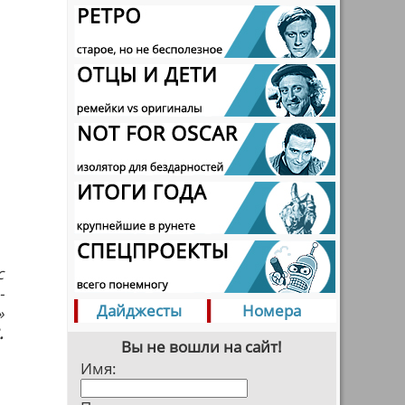
с
-
Дайджесты
Номера
»
.
Вы не вошли на сайт!
Имя: