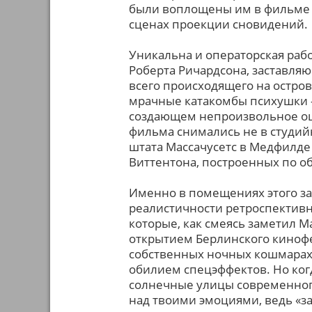
были воплощены им в фильме 
сценах проекции сновидений.
Уникальна и операторская раб
Роберта Ричардсона, заставля
всего происходящего на остров
мрачные катакомбы психушки - 
создающем непроизвольное ощ
фильма снимались не в студий
штата Массачусетс в Медфилде
Виттентона, построенных по об
Именно в помещениях этого за
реалистичности ретроспективн
которые, как смеясь заметил 
открытием Берлинского кинофес
собственных ночных кошмарах»
обилием спецэффектов. Но ког
солнечные улицы современного
над твоими эмоциями, ведь «з