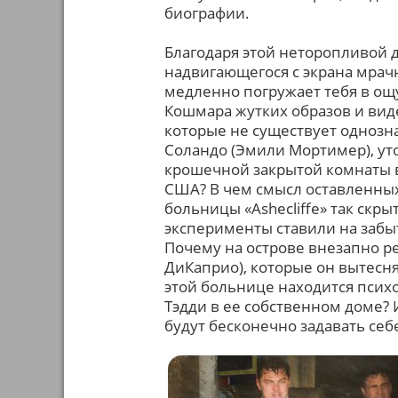
биографии.
Благодаря этой неторопливой д
надвигающегося с экрана мрачн
медленно погружает тебя в о
Кошмара жутких образов и вид
которые не существует однозн
Соландо (Эмили Мортимер), уто
крошечной закрытой комнаты 
США? В чем смысл оставленных
больницы «Ashecliffe» так скр
эксперименты ставили на заб
Почему на острове внезапно р
ДиКаприо), которые он вытесн
этой больнице находится пси
Тэдди в ее собственном доме? 
будут бесконечно задавать себ