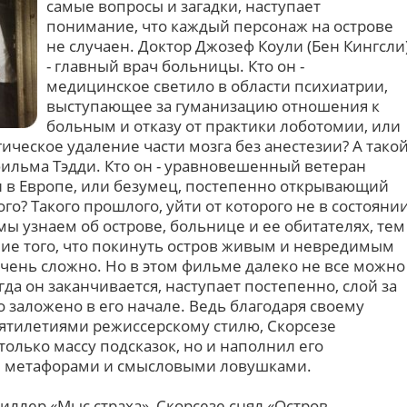
самые вопросы и загадки, наступает
понимание, что каждый персонаж на острове
не случаен. Доктор Джозеф Коули (Бен Кингсли
- главный врач больницы. Кто он -
медицинское светило в области психиатрии,
выступающее за гуманизацию отношения к
больным и отказу от практики лоботомии, или
ическое удаление части мозга без анестезии? А тако
ильма Тэдди. Кто он - уравновешенный ветеран
 в Европе, или безумец, постепенно открывающий
о? Такого прошлого, уйти от которого не в состояни
ы узнаем об острове, больнице и ее обитателях, тем
ие того, что покинуть остров живым и невредимым
очень сложно. Но в этом фильме далеко не все можно
да он заканчивается, наступает постепенно, слой за
о заложено в его начале. Ведь благодаря своему
ятилетиями режиссерскому стилю, Скорсезе
только массу подсказок, но и наполнил его
 метафорами и смысловыми ловушками.
иллер «Мыс страха», Скорсезе снял «Остров