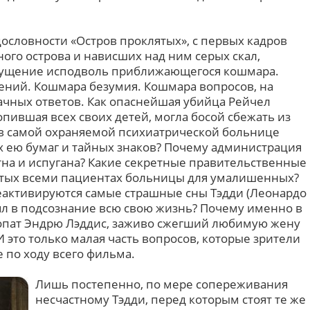
ословности «Остров проклятых», с первых кадров
ого острова и нависших над ним серых скал,
щущение исподволь приближающегося кошмара.
ений. Кошмара безумия. Кошмара вопросов, на
ачных ответов. Как опаснейшая убийца Рейчел
пившая всех своих детей, могла босой сбежать из
в самой охраняемой психиатрической больнице
 ею бумаг и тайных знаков? Почему администрация
ытна и испугана? Какие секретные правительственные
ытых всеми пациентах больницы для умалишенных?
еактивируются самые страшные сны Тэдди (Леонардо
ял в подсознание всю свою жизнь? Почему именно в
хопат Эндрю Лэддис, заживо сжегший любимую жену
И это только малая часть вопросов, которые зрители
е по ходу всего фильма.
Лишь постепенно, по мере сопереживания
несчастному Тэдди, перед которым стоят те же