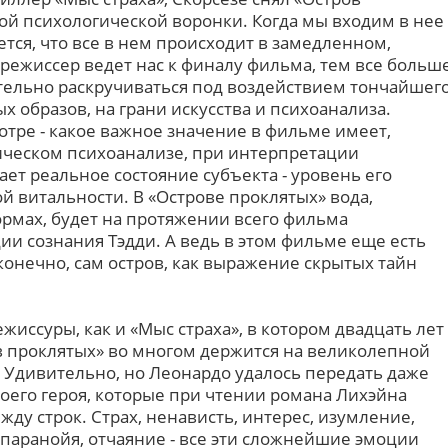
ой психологической воронки. Когда мы входим в нее
ется, что все в нем происходит в замедленном,
режиссер ведет нас к финалу фильма, тем все больш
тельно раскручиваться под воздействием тончайшег
х образов, на грани искусства и психоанализа.
тре - какое важное значение в фильме имеет,
сическом психоанализе, при интерпретации
ает реальное состояние субъекта - уровень его
й витальности. В «Острове проклятых» вода,
рмах, будет на протяжении всего фильма
и сознания Тэдди. А ведь в этом фильме еще есть
онечно, сам остров, как выражение скрытых тайн
иссуры, как и «Мыс страха», в котором двадцать лет
ов проклятых» во многом держится на великолепной
 Удивительно, но Леонардо удалось передать даже
воего героя, которые при чтении романа Лихэйна
ду строк. Страх, ненависть, интерес, изумление,
 паранойя, отчаяние - все эти сложнейшие эмоции