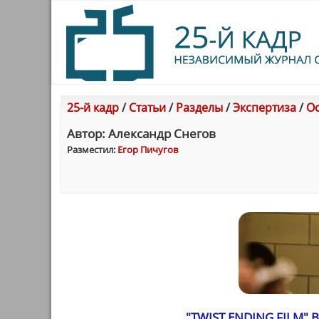
25-й кадр
/
Статьи
/
Разделы
/
Экспертиза
/
Ос
Автор: Александр Снегов
Разместил:
Егор Пичугов
"TWIST ENDING FILM