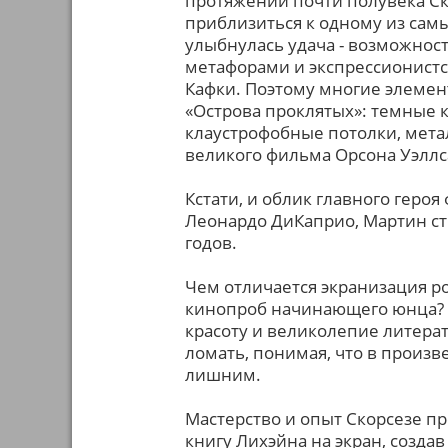
протяжении почти полувека Ск
приблизиться к одному из сам
улыбнулась удача - возможнос
метафорами и экспрессионист
Кафки. Поэтому многие элеме
«Острова проклятых»: темные 
клаустрофобные потолки, мета
великого фильма Орсона Уэллс
Кстати, и облик главного геро
Леонардо ДиКаприо, Мартин ст
годов.
Чем отличается экранизация р
кинопроб начинающего юнца? 
красоту и великолепие литерат
ломать, понимая, что в произв
лишним.
Мастерство и опыт Скорсезе пр
книгу Лихэйна на экран, созда