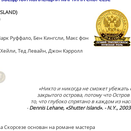
ISLAND)
в
рк Руффало, Бен Кингсли, Макс фон
 Хейли, Тед Левайн, Джон Кэрролл
«Никто и никогда не сможет убежать 
закрытого острова, потому что Остров 
то, что глубоко спрятано в каждом из нас
-
Dennis Lehane, «Shutter Island». - N.Y., 2003
 Скорсезе основан на романе мастера