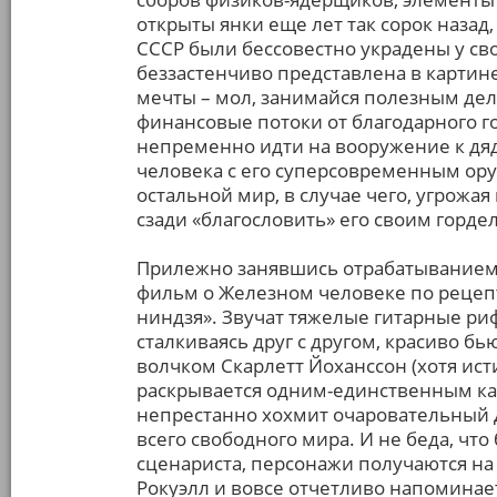
открыты янки еще лет так сорок наза
СССР были бессовестно украдены у св
беззастенчиво представлена в карти
мечты – мол, занимайся полезным дел
финансовые потоки от благодарного г
непременно идти на вооружение к дя
человека с его суперсовременным ор
остальной мир, в случае чего, угрожа
сзади «благословить» его своим горд
Прилежно занявшись отрабатыванием 
фильм о Железном человеке по рецеп
ниндзя». Звучат тяжелые гитарные риф
сталкиваясь друг с другом, красиво б
волчком Скарлетт Йоханссон (хотя ист
раскрывается одним-единственным ка
непрестанно хохмит очаровательный 
всего свободного мира. И не беда, что
сценариста, персонажи получаются на
Рокуэлл и вовсе отчетливо напоминае