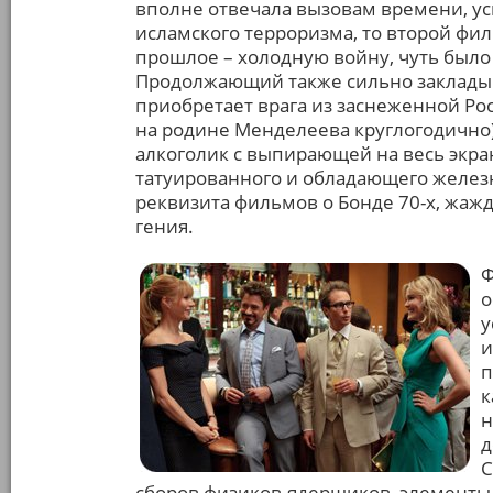
вполне отвечала вызовам времени, у
исламского терроризма, то второй фи
прошлое – холодную войну, чуть было
Продолжающий также сильно закладыв
приобретает врага из заснеженной Ро
на родине Менделеева круглогодично)
алкоголик с выпирающей на весь экра
татуированного и обладающего желез
реквизита фильмов о Бонде 70-х, жажд
гения.
Ф
о
у
и
п
к
н
д
С
сборов физиков-ядерщиков, элементы