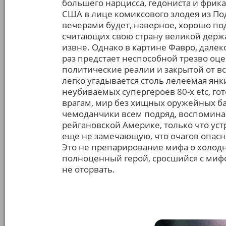
большего нарцисса, гедониста и фрика
США в лице комиксового злодея из П
вечерами будет, наверное, хорошо по
считающих свою страну великой держа
извне. Однако в картине Фавро, далек
раз предстает неспособной трезво о
политические реалии и закрытой от в
легко угадывается столь лелеемая ян
неубиваемых супергероев 80-х etc, гот
врагам, мир без хищных оружейных ба
чемоданчики всем подряд, воспоминан
рейгановской Америке, только что ус
еще не замечающую, что очагов опасн
Это не препарирование мифа о холодно
полноценный герой, сросшийся с мифо
не оторвать.