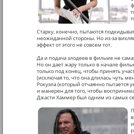
ф
п
п
Старку, конечно, пытаются подкидыва
неожиданной стороны. Но из-за вихлян
эффект от этого не совсем тот.
Да и подача злодеев в фильме не сама
Но он дает жару только в начале фильм
только под конец, чтобы принять уча
(исключая то, что она длилась чуть м
Рокуэла (который отчаянно пытается у
и манерен для того, чтобы воспринимат
Джасти Хаммер был одним из самых с
П
в
и
р