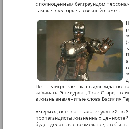
с полноценным бэкграундом персонаж
Там же в мусорке и связный сюжет.
Н
р
ж
(
з
П
а
г
ж
д
Поттс заигрывает лишь для вида, но 
забывать. Эпикуреец Тони Старк, от
в жизнь знаменитые слова Василия Тер
Америке, остро ностальгирующей по 8
пропагандисты жизненных ценностей о
будет делать все возможное, чтобы пр