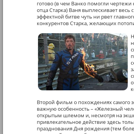
готово (в чем Ванко помогли чертежи 
отца Старка) Ваня выплескивает весь с
эффектной битве чуть ни рвет главног
конкурентов Старка, желающих потоп
Н
н
с
п
с
з
с
о
к
Второй фильм о похождениях самого э
важную особенность – «Железный чело
открытым шлемом и, несмотря на экшн
привлекательное действие здесь тольк
празднования Дня рождения (тем боле