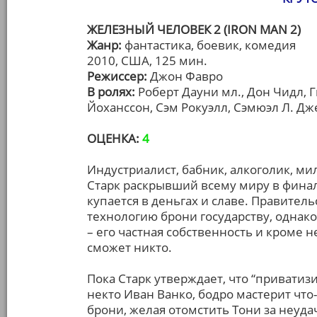
ЖЕЛЕЗНЫЙ ЧЕЛОВЕК 2 (IRON MAN 2)
Жанр:
фантастика, боевик, комедия
2010, США, 125 мин.
Режиссер:
Джон Фавро
В ролях:
Роберт Дауни мл., Дон Чидл, Г
Йоханссон, Сэм Рокуэлл, Сэмюэл Л. Дж
ОЦЕНКА:
4
Индустриалист, бабник, алкоголик, м
Старк раскрывший всему миру в финал
купается в деньгах и славе. Правител
технологию брони государству, однако
– его частная собственность и кроме 
сможет никто.
Пока Старк утверждает, что “приватиз
некто Иван Ванко, бодро мастерит что
брони, желая отомстить Тони за неуда