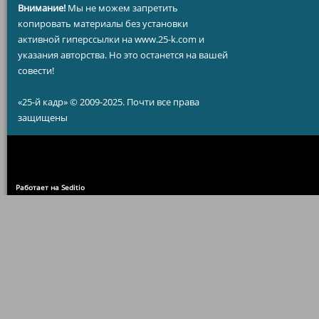
Внимание!
Мы не можем запретить
копировать материалы без установки
активной гиперссылки на www.25-k.com и
указания авторства. Но это останется на вашей
совести!
«25-й кадр» © 2009-2025. Почти все права
защищены
Работает на Seditio