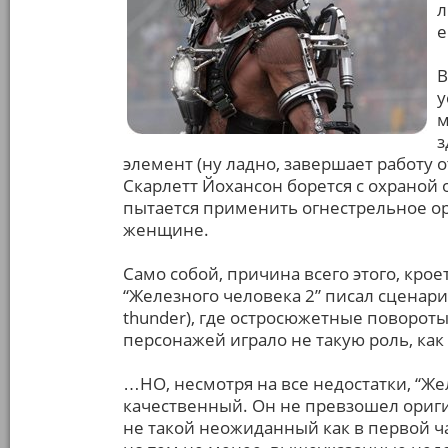
л
е
В
у
м
з
элемент (ну ладно, завершает работу о
Скарлетт Йохансон борется с охраной 
пытается применить огнестрельное о
женщине.
Само собой, причина всего этого, крое
“Железного человека 2” писал сценари
thunder), где остросюжетные повороты
персонажей играло не такую роль, как
…НО, несмотря на все недостатки, “Же
качественный. Он не превзошел оригин
не такой неожиданный как в первой ча