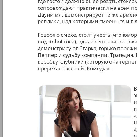
где гостей должно было резать стеклам
сопровождают практически на всем п
Дауни мл. демонстрирует те же армей
реплики, над которыми смеешься и т.д
Говоря о смехе, стоит учесть, что юмо
под Robot rock), однако и попыток пока
демонстрируют Старка, горько пережи
Пеппер и судьбу компании. Трагедия. 
коробку клубники (которую она терпет
пререкается с ней. Комедия.
В
э
и
п
д
н
д
о