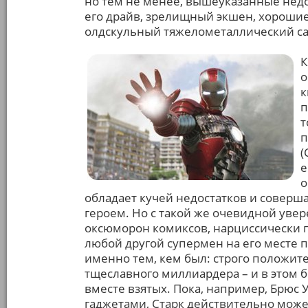
но тем не менее, вышеуказанные нед
его драйв, зрелищный экшен, хорошие 
олдскульный тяжелометаллический са
К
о
к
п
т
п
(
е
о
обладает кучей недостатков и соверш
героем. Но с такой же очевидной увер
оксюморон комиксов, нарциссически п
любой другой супермен на его месте п
именно тем, кем был: строго полож
тщеславного миллиардера – и в этом 
вместе взятых. Пока, например, Брюс
гаджетами, Старк действительно може