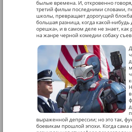
былые времена. И, откровенно говоря, 
третий фильм последними словами, по
школы, превращает дорогущий блокбас
большая разница, когда какой-нибудь
орешка», и в самом деле не знает, как
на жанре черной комедии собаку съев
Д
ч
д
м
ч
к
Н
в
ф
д
п
выраженной депрессии; но это так, 
боевикам прошлой эпохи. Когда сама и