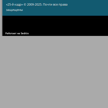
«25-й кадр» © 2009-2025. Почти все права
защищены
Работает на Seditio