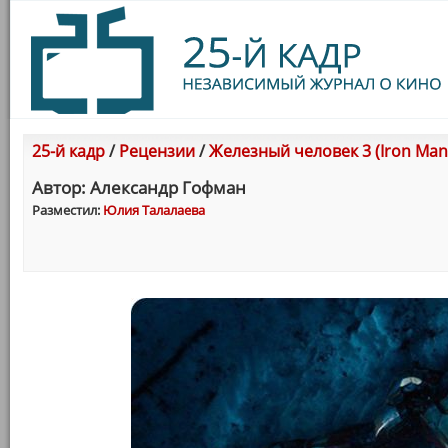
25-й кадр
/
Рецензии
/
Железный человек 3 (Iron Man 
Автор: Александр Гофман
Разместил:
Юлия Талалаева