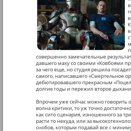
в
п
в
К
в
с
м
п
совершенно замечательные результаты
давшего маху со своими «Ковбоями пр
за чего еще, но студия решила посади
самого, написавшего «Смертельное ору
дебютировавшего прекрасным «Поцелу
долгие годы и пережил второе дыхани
Впрочем уже сейчас можно говорить о 
волна критики, то уж точно достаточн
как сито сценария, изношенного за тр
расти то некуда, или за высокотехнол
снобов, которым подавай все с миним