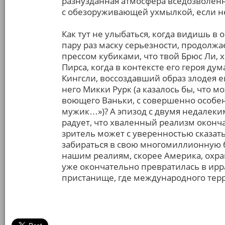
разнузданная атмосфера вседозволеннос
с обезоруживающей ухмылкой, если не 
Как тут не улыбаться, когда видишь в 
пару раз маску серьезности, продолжае
прессом кубиками, что твой Брюс Ли, 
Пирса, когда в контексте его героя ду
Кингсли, воссоздавший образ злодея е
него Микки Рурк (а казалось бы, что 
воющего Ваньки, с совершенно особе
мужик…»)? А эпизод с двумя недалеки
радует, что хваленный реализм оконча
зритель может с уверенностью сказать
забираться в свою многомиллионную 
нашим реалиям, скорее Америка, охр
уже окончательно превратилась в ирр
пристанище, где международного терр