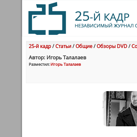
25-й кадр
/
Статьи
/
Общие
/
Обзоры DVD
/
Со
Автор: Игорь Талалаев
Разместил:
Игорь Талалаев