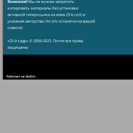
Внимание!
Мы не можем запретить
копировать материалы без установки
активной гиперссылки на www.25-k.com и
указания авторства. Но это останется на вашей
совести!
«25-й кадр» © 2009-2025. Почти все права
защищены
Работает на Seditio