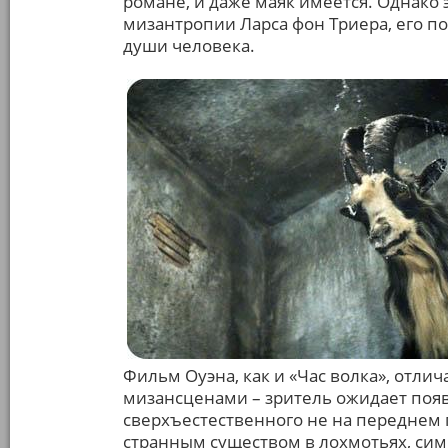
романе, и даже маяк имеется. Однако э
мизантропии Ларса фон Триера, его п
души человека.
Фильм Оуэна, как и «Час волка», отл
мизансценами – зритель ожидает появ
сверхъестественного не на переднем пл
странным существом в лохмотьях, си