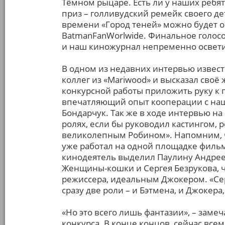
Тёмном рыцаре. Есть ли у наших ребя
приз – голливудский ремейк своего де
времени «Город теней» можно будет о
BatmanFanWorlwide. Финальное голосо
и наш киножурнал непременно освети
В одном из недавних интервью извес
коллег из «Mariwood» и высказал своё
конкурсной работы приложить руку к 
впечатляющий опыт кооперации с наш
Бондарчук. Так же в ходе интервью на 
ролях, если бы руководил кастингом, 
великолепным Робином». Напомним, 
уже работал на одной площадке фильм
кинодеятель выделил Паулину Андреев
Женщины-кошки и Сергея Безрукова, ч
режиссера, идеальным Джокером. «Сер
сразу две роли – и Бэтмена, и Джокера,
«Но это всего лишь фантазии», – заме
конкурса. В конце концов, сейчас всем