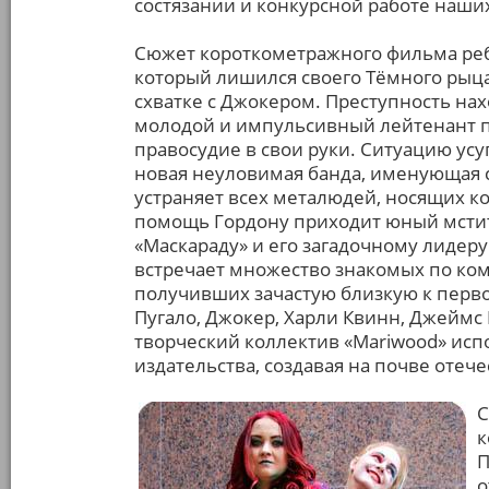
состязании и конкурсной работе наши
Сюжет короткометражного фильма ребя
который лишился своего Тёмного рыца
схватке с Джокером. Преступность нах
молодой и импульсивный лейтенант п
правосудие в свои руки. Ситуацию усуг
новая неуловимая банда, именующая с
устраняет всех металюдей, носящих кос
помощь Гордону приходит юный мстит
«Маскараду» и его загадочному лидеру
встречает множество знакомых по ко
получивших зачастую близкую к перв
Пугало, Джокер, Харли Квинн, Джеймс 
творческий коллектив «Mariwood» исп
издательства, создавая на почве оте
С
к
П
о