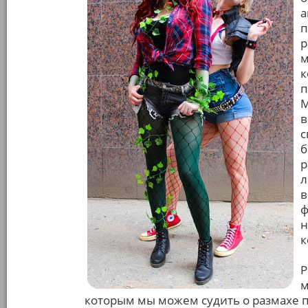
а
п
р
м
к
п
М
в
с
б
р
л
в
ф
н
к
Р
м
которым мы можем судить о размахе п