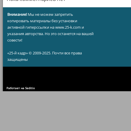
Внимание!
Мы не можем запретить
копировать материалы без установки
активной гиперссылки на www.25-k.com и
указания авторства. Но это останется на вашей
совести!
«25-й кадр» © 2009-2025. Почти все права
защищены
Работает на Seditio