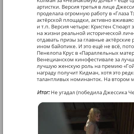
Колман за «Незнакомую дочь» – ещё 
артистки. Версия третья в лице Джесс
проделала огромную работу в «Глаза Т
актёрской площадки, активно вживаяс
и т.п. Версия четыре: Кристен Стюарт 
на жизни реальной исторической лич
отдавать призы за главные актёрские 
ином байопике. И это ещё не всё, пот
Пенелопа Крус в «Параллельных матер
Венецианском кинофестивале за лучш
лучшую женскую роль на премию «Гойя
награду получит Кидман, хотя это редк
талантливых номинанток. На втором м
Итог:
Не угадал (победила Джессика Че