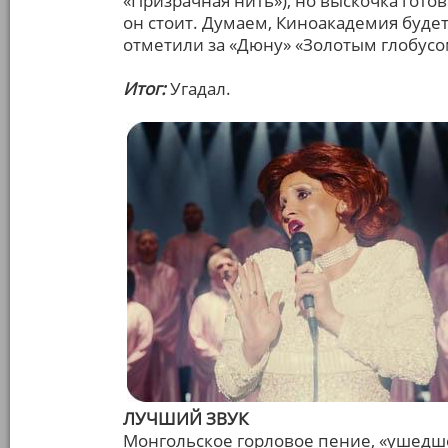
«Призрачная нить»), но выскочка гото
он стоит. Думаем, Киноакадемия будет
отметили за «Дюну» «Золотым глобусо
Итог:
Угадал.
ЛУЧШИЙ ЗВУК
Монгольское горловое пение, «ушедш