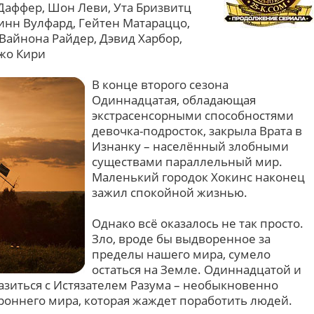
Даффер, Шон Леви, Ута Бризвитц
инн Вулфард, Гейтен Матараццо,
Вайнона Райдер, Дэвид Харбор,
Джо Кири
В конце второго сезона
Одиннадцатая, обладающая
экстрасенсорными способностями
девочка-подросток, закрыла Врата в
Изнанку – населённый злобными
существами параллельный мир.
Маленький городок Хокинс наконец
зажил спокойной жизнью.
Однако всё оказалось не так просто.
Зло, вроде бы выдворенное за
пределы нашего мира, сумело
остаться на Земле. Одиннадцатой и
азиться с Истязателем Разума – необыкновенно
роннего мира, которая жаждет поработить людей.