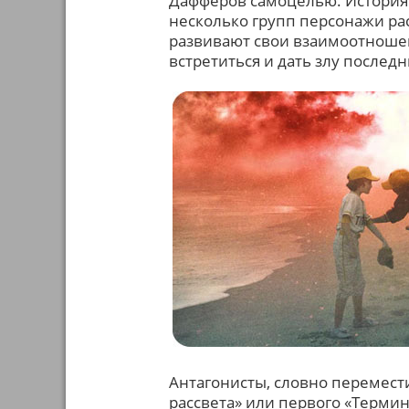
Дафферов самоцелью. История 
несколько групп персонажи ра
развивают свои взаимоотношен
встретиться и дать злу послед
Антагонисты, словно перемест
рассвета» или первого «Термин