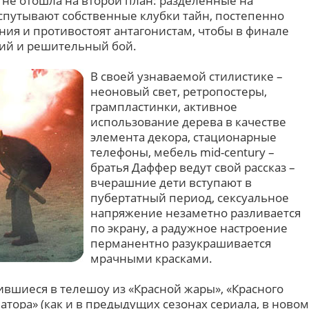
не отошла на второй план: разделённые на
спутывают собственные клубки тайн, постепенно
ия и противостоят антагонистам, чтобы в финале
ний и решительный бой.
В своей узнаваемой стилистике –
неоновый свет, ретропостеры,
грампластинки, активное
использование дерева в качестве
элемента декора, стационарные
телефоны, мебель mid-century –
братья Даффер ведут свой рассказ –
вчерашние дети вступают в
пубертатный период, сексуальное
напряжение незаметно разливается
по экрану, а радужное настроение
перманентно разукрашивается
мрачными красками.
ившиеся в телешоу из «Красной жары», «Красного
атора» (как и в предыдущих сезонах сериала, в новом