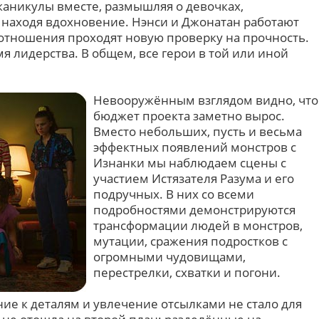
каникулы вместе, размышляя о девочках,
а находя вдохновение. Нэнси и Джонатан работают
х отношения проходят новую проверку на прочность.
я лидерства. В общем, все герои в той или иной
Невооружённым взглядом видно, что
бюджет проекта заметно вырос.
Вместо небольших, пусть и весьма
эффектных появлений монстров с
Изнанки мы наблюдаем сцены с
участием Истязателя Разума и его
подручных. В них со всеми
подробностями демонстрируются
трансформации людей в монстров,
мутации, сражения подростков с
огромными чудовищами,
перестрелки, схватки и погони.
ие к деталям и увлечение отсылками не стало для