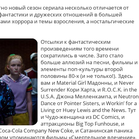
но новый сезон сериала несколько отличается от
фантастики и дружеских отношений в большей
ами хоррора и темы взросления, а ностальгические
Отсылки к фантастическим
произведениям того времени
сократились в числе. Зато стало
больше аллюзий на песни, фильмы и
элементы поп-культуры второй
половины 80-х (и не только!). Здесь
вам и Material Girl Мадонны, и Never
Surrender Кори Харта, и R.O.C.K. in the
U.S.A. Джона Мелленкампа, и Neutron
Dance от Pointer Sisters, и Workin’ for a
Living от Huey Lewis and the News. Тут
и Чудо-женщина из DC Comics, и
аттракционы Big Top Funhouse, и
 Coca-Cola Company New Coke, и Сатанинская паника
азом упоминаются фильмы «Смертельное влечение»,