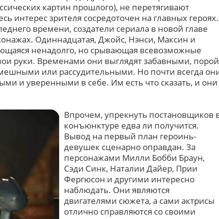
ссических картин прошлого), не перетягивают
есь интерес зрителя сосредоточен на главных героях.
леднего времени, создатели сериала в новой главе
сонажах. Одиннадцатая, Джойс, Нэнси, Максин и
яющаяся ненадолго, но срывающая всевозможные
свои руки. Временами они выглядят забавными, порой
смешными или рассудительными. Но почти всегда он
ми и уверенными в себе. Им есть что сказать, и они
Впрочем, упрекнуть постановщиков 
конъюнктуре едва ли получится.
Вывод на первый план героинь-
девушек сценарно оправдан. За
персонажами Милли Бобби Браун,
Сэди Синк, Наталии Дайер, Прии
Фергюсон и другими интересно
наблюдать. Они являются
двигателями сюжета, а сами актрисы
отлично справляются со своими