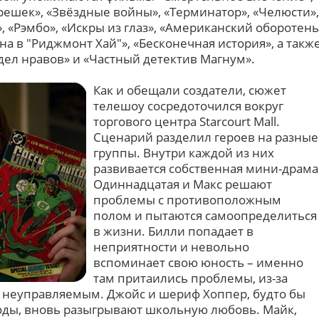
решек», «Звёздные войны», «Терминатор», «Челюсти»,
 «Рэмбо», «Искры из глаз», «Американский оборотень
а в "Риджмонт Хай"», «Бесконечная история», а такж
ел нравов» и «Частный детектив Магнум».
Как и обещали создатели, сюжет
телешоу сосредоточился вокруг
торгового центра Starcourt Mall.
Сценарий разделил героев на разные
группы. Внутри каждой из них
развивается собственная мини-драма
Одиннадцатая и Макс решают
проблемы с противоположным
полом и пытаются самоопределиться
в жизни. Билли попадает в
неприятности и невольно
вспоминает свою юность – именно
там притаились проблемы, из-за
и неуправляемым. Джойс и шериф Хоппер, будто бы
оды, вновь разыгрывают школьную любовь. Майк,