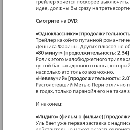
трейлер хочется поскорее выключить. 
идее, должны бы сразу на третьесорт
Смотрите на DVD:
«Одноклассники» [продолжительность:
Трейлер какой-то путанной романтич
Денниса Фарины. Других плюсов не о
«80 минут» [продолжительность: 2.34]
Ролик этого малобюджетного триллера
густой бас закадрового голоса, котор
насколько это только возможно.
«Невезучий» [продолжительность: 2.0
Растолстевший Метью Пери отлично п
в годах, только паранойя его не такая 
И наконец:
«Индиго» (фильм о фильме) [продолжи
Улыбает уже первая заставка с надпи
действительно может оказаться прият