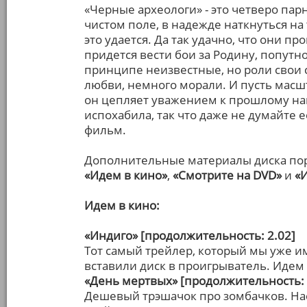
«Черные археологи» - это четверо пар
чистом поле, в надежде наткнуться н
это удается. Да так удачно, что они п
придется вести бои за Родину, попутно
принципе неизвестные, но роли свои 
любви, немного морали. И пусть масш
он цепляет уважением к прошлому наш
испохабила, так что даже не думайте 
фильм.
Дополнительные материалы диска пор
«Идем в кино»
,
«Смотрите на DVD»
и
«
Идем в кино:
«Индиго» [продолжительность: 2.02]
Тот самый трейлер, который мы уже и
вставили диск в проигрыватель. Идем
«День мертвых» [продолжительность: 
Дешевый трэшачок про зомбачков. Нас