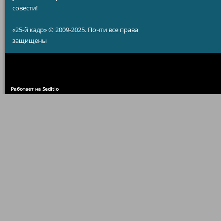
совести!
«25-й кадр» © 2009-2025. Почти все права
защищены
Работает на Seditio