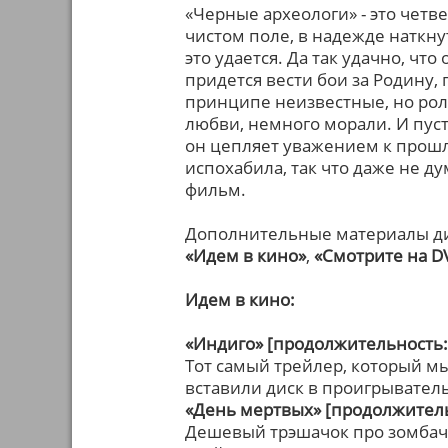
«Черные археологи» - это четв
чистом поле, в надежде наткн
это удается. Да так удачно, чт
придется вести бои за Родину, 
принципе неизвестные, но рол
любви, немного морали. И пус
он цепляет уважением к прошл
испохабила, так что даже не д
фильм.
Дополнительные материалы ди
«Идем в кино»
,
«Смотрите на D
Идем в кино:
«Индиго» [продолжительность: 
Тот самый трейлер, который мы
вставили диск в проигрыватель
«День мертвых» [продолжитель
Дешевый трэшачок про зомбачк