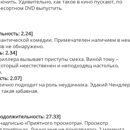
ючить. Удивительно, как такое в кино пускают, по
ьесортном DVD выпустить.
ьность: 2.24]
омантической комедии. Примечателен наличием в не
ов не обнаружено.
: 2.34]
риллера вызывает приступы смеха. Виной тому –
, который неестественен и неподходящ настолько,
.
ть: 2.07]
ично подходит на роль неудачника. Эдакий Чендлер
 такая забавная.
родолжительность: 27.33]
с надписью «Приятного просмотра». Просмотр
я приятным. Лично мне не понравилось 2 момента.