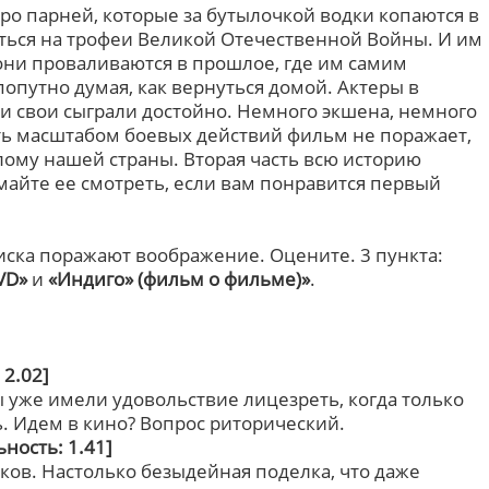
еро парней, которые за бутылочкой водки копаются в
уться на трофеи Великой Отечественной Войны. И им
о они проваливаются в прошлое, где им самим
попутно думая, как вернуться домой. Актеры в
и свои сыграли достойно. Немного экшена, немного
ть масштабом боевых действий фильм не поражает,
ому нашей страны. Вторая часть всю историю
умайте ее смотреть, если вам понравится первый
ска поражают воображение. Оцените. 3 пункта:
VD»
и
«Индиго» (фильм о фильме)»
.
2.02]
 уже имели удовольствие лицезреть, когда только
. Идем в кино? Вопрос риторический.
ность: 1.41]
ов. Настолько безыдейная поделка, что даже