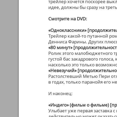
трейлер хочется поскорее выкл
идее, должны бы сразу на трет
Смотрите на DVD:
«Одноклассники» [продолжител
Трейлер какой-то путанной р
Денниса Фарины. Других плюс
«80 минут» [продолжительность
Ролик этого малобюджетного т
густой бас закадрового голоса
насколько это только возможно
«Невезучий» [продолжительнос
Растолстевший Метью Пери отл
в годах, только паранойя его не
И наконец:
«Индиго» (фильм о фильме) [п
Улыбает уже первая заставка 
действительно может оказатьс