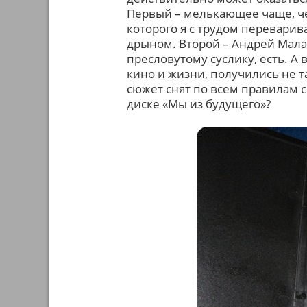
Первый – мелькающее чаще, че
которого я с трудом перевари
дрыном. Второй – Андрей Малах
пресловутому суслику, есть. А 
кино и жизни, получились не т
сюжет снят по всем правилам с
диске «Мы из будущего»?