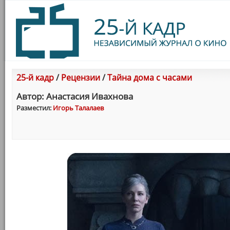
25-й кадр
/
Рецензии
/
Тайна дома с часами
Автор: Анастасия Ивахнова
Разместил:
Игорь Талалаев