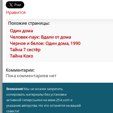
Нравится
Похожие страницы:
Один дома
Человек-паук: Вдали от дома
Черное и белое: Один дома, 1990
Тайна 7 сестёр
Тайна Коко
Комментарии:
Пока комментариев нет
Внимание!
Мы не можем запретить
копировать материалы без установки
активной гиперссылки на www.25-k.com и
указания авторства. Но это останется на вашей
совести!