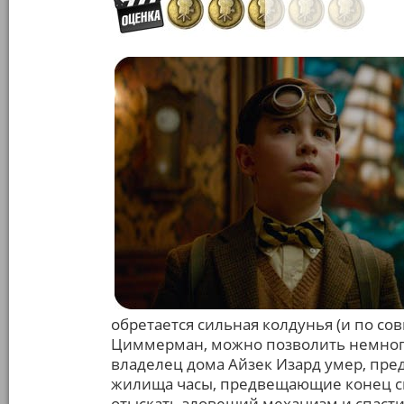
обретается сильная колдунья (и по со
Циммерман, можно позволить немного
владелец дома Айзек Изард умер, пред
жилища часы, предвещающие конец све
отыскать зловещий механизм и спасти