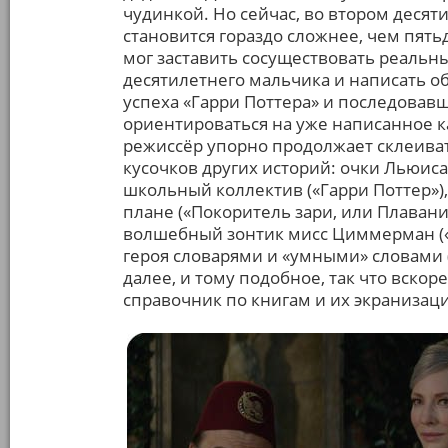
чудинкой. Но сейчас, во втором десят
становится гораздо сложнее, чем пятьд
мог заставить сосуществовать реальны
десятилетнего мальчика и написать об 
успеха «Гарри Поттера» и последовавш
ориентироваться на уже написанное 
режиссёр упорно продолжает склеиват
кусочков других историй: очки Льюиса
школьный коллектив («Гарри Поттер»)
плане («Покоритель зари, или Плавание
волшебный зонтик мисс Циммерман («
героя словарями и «умными» словами (
далее, и тому подобное, так что вско
справочник по книгам и их экранизаци