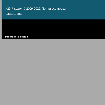
«25-й кадр» © 2009-2025. Почти все права
защищены
Работает на Seditio