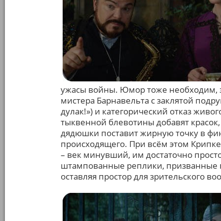
ужасы войны. Юмор тоже необходим, 
мистера Барнавельта с заклятой подру
дулак!») и категорический отказ живог
тыквенной блевотины добавят красок
дядюшки поставит жирную точку в фин
происходящего. При всём этом Крипке
– век минувший, им достаточно просто
штампованные реплики, призванные 
оставляя простор для зрительского во