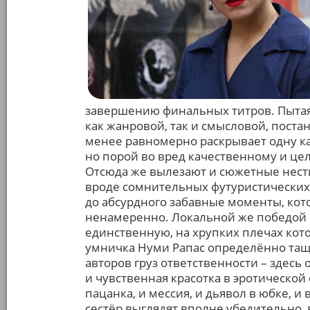
завершению финальных титров. Пытая
как жанровой, так и смысловой, поста
менее равномерно раскрывает одну кар
но порой во вред качественному и ц
Отсюда же вылезают и сюжетные нест
вроде сомнительных футуристических 
до абсурдного забавные моменты, кот
ненамеренно. Локальной же победой в
единственную, на хрупких плечах кот
умничка Нуми Рапас определённо тащи
авторов груз ответственности – здесь
и чувственная красотка в эротическо
пацанка, и мессия, и дьявол в юбке, и
сестёр выглядят вполне убедительно,