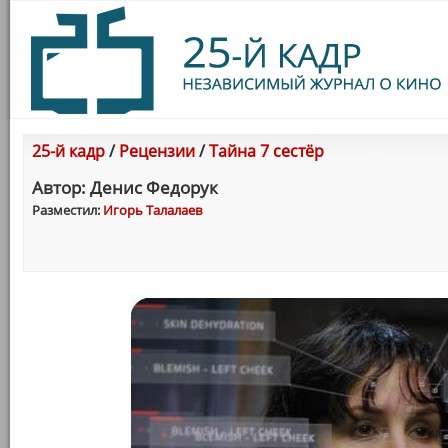
25-й кадр
/
Рецензии
/
Тайна 7 сестёр
Автор: Денис Федорук
Разместил:
Игорь Талалаев