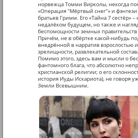
норвежца Томми Вирколы, некогда пос
«Операция "Мёртвый снег"» и фэнтези
братьев Гримм. Его «Тайна 7 сестёр» –
недалёком будущем, но также и нагля
беспомощности земных правительств
Причём, не в обёртке какой-нибудь по
внедрённой в нарратив взрослостью и 
зрелищности, развлекательной состав
Помимо этого, здесь вам и мысли о б
фантомного блага, что абсолютно непр
христианской религии; о его склоннос
история Иуды Искариота), не говоря 
Земли Всевышним.