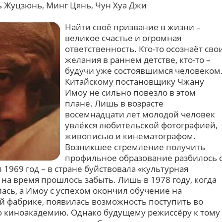
нь Жуцзюнь, Минг Цянь, Чун Хуа Джи
Найти своё призвание в жизни –
великое счастье и огромная
ответственность. Кто-то осознаёт сво
желания в раннем детстве, кто-то –
будучи уже состоявшимся человеком
Китайскому постановщику Чжану
Имоу не сильно повезло в этом
плане. Лишь в возрасте
восемнадцати лет молодой человек
увлёкся любительской фотографией,
живописью и кинематографом.
Возникшее стремление получить
профильное образование разбилось 
 1969 год – в стране буйствовала «культурная
 на время прошлось забыть. Лишь в 1978 году, когда
ась, а Имоу с успехом окончил обучение на
 фабрике, появилась возможность поступить во
 киноакадемию. Однако будущему режиссёру к тому