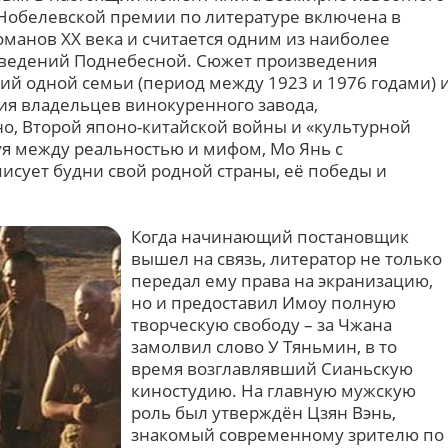
а Нобелевской премии по литературе включена в
оманов XX века и считается одним из наиболее
ведений Поднебесной. Сюжет произведения
ий одной семьи (период между 1923 и 1976 годами) 
ия владельцев винокуренного завода,
о, Второй японо-китайской войны и «культурной
я между реальностью и мифом, Мо Янь с
сует будни свой родной страны, её победы и
Когда начинающий постановщик
вышел на связь, литератор не только
передал ему права на экранизацию,
но и предоставил Имоу полную
творческую свободу – за Чжана
замолвил слово У Тяньмин, в то
время возглавлявший Сианьскую
киностудию. На главную мужскую
роль был утверждён Цзян Вэнь,
знакомый современному зрителю по