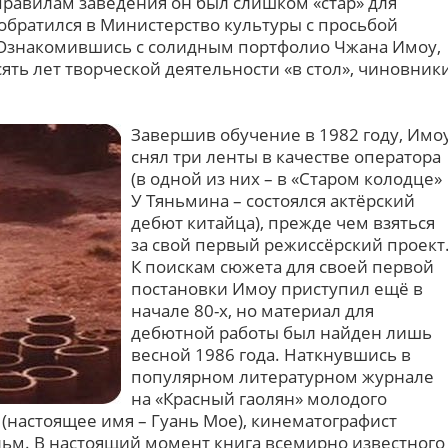
правилам заведения он был слишком «стар» для
обратился в Министерство культуры с просьбой
 Ознакомившись с солидным портфолио Чжана Имоу,
сять лет творческой деятельности «в стол», чиновник
Завершив обучение в 1982 году, Имо
снял три ленты в качестве оператора
(в одной из них – в «Старом колодце»
У Тяньмина – состоялся актёрский
дебют китайца), прежде чем взяться
за свой первый режиссёрский проект
К поискам сюжета для своей первой
постановки Имоу приступил ещё в
начале 80-х, но материал для
дебютной работы был найден лишь
весной 1986 года. Наткнувшись в
популярном литературном журнале
на «Красный гаолян» молодого
(настоящее имя – Гуань Мое), кинематографист
ильм. В настоящий момент книга всемирно известного