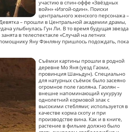
участию в спин-оффе «Звёздных
войн» «Изгой-один». Поиски
центрального женского персонажа –
Девятка – прошли в Центральной академии драмы,
удача улыбнулась Гун Ли. В то время будущая звезда
занята в телеспектакле «Случай на летних
го помощнику Яну Фэнляну пришлось подождать, пока
Съёмки картины прошли в родной
деревне Мо Яня (уезд Гаоми,
провинция Шаньдун). Специально
для натурных съёмок было засеяно
огромное поле гаоляна. Гаолян –
внешне напоминающий кукурузу
однолетний кормовой злак с
высокими стеблями; используется в
качестве корма скоту и при
производстве вина. Как и в книге,
растение в фильме должно было