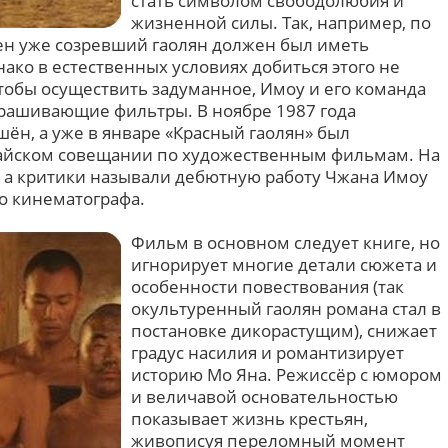
стать символом свободолюбия и
жизненной силы. Так, например, по
цен уже созревший гаолян должен был иметь
ако в естественных условиях добиться этого не
обы осуществить задуманное, Имоу и его команда
рашивающие фильтры. В ноябре 1987 года
ён, а уже в январе «Красный гаолян» был
айском совещании по художественным фильмам. На
, а критики называли дебютную работу Чжана Имоу
о кинематографа.
Фильм в основном следует книге, но
игнорирует многие детали сюжета и
особенности повествования (так
окультуренный гаолян романа стал в
постановке дикорастущим), снижает
градус насилия и романтизирует
историю Мо Яна. Режиссёр с юмором
и величавой основательностью
показывает жизнь крестьян,
живописуя переломный момент