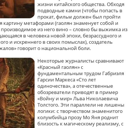
жизни китайского общества. Обходя
подводные камни (чтобы попасть в
прокат, фильм должен был пройти
я картину метафорами (гаолян знаменует собой и
а производимое из него вино – словно бы выжимка из
ающаяся в человека новой эпохи, безрассудного и
ного и искреннего в своих помыслах), создатель
жалов» говорит о национальной боли.
Некоторые журналисты сравнивают
«Красный гаолян» с
фундаментальным трудом Габриэля
Гарсии Маркеса «Сто лет
одиночества», а отечественные
обозреватели приводят в пример
«Войну и мир» Льва Николаевича
Толстого. Эти параллели не лишены
логики: с творчеством знаменитого
колумбийца прозу Мо Яня роднит
близость к магическому реализму, с