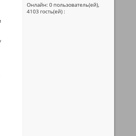
Онлайн: 0 пользователь(ей),
4103 гость(ей) :
и
у
.