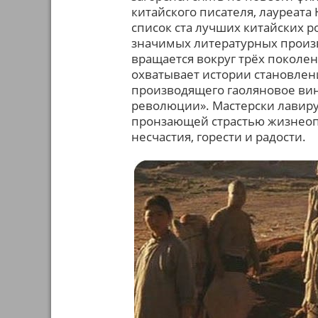
китайского писателя, лауреат
список ста лучших китайских р
значимых литературных произ
вращается вокруг трёх поколен
охватывает истории становлен
производящего гаоляновое вин
революции». Мастерски лавиру
пронзающей страстью жизнеопи
несчастия, горести и радости.