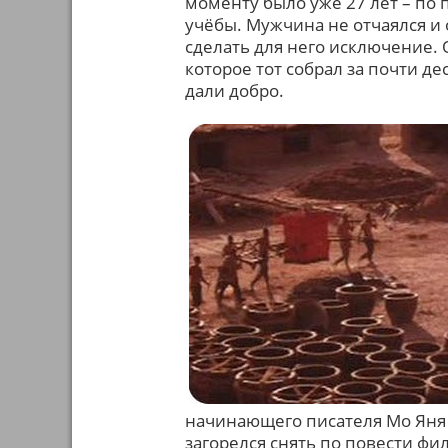
моменту было уже 27 лет – по 
учёбы. Мужчина не отчаялся и 
сделать для него исключение.
которое тот собрал за почти де
дали добро.
начинающего писателя Мо Яня 
загорелся снять по повести ф