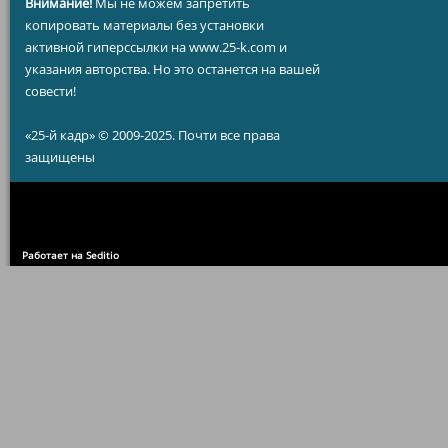
Внимание!
Мы не можем запретить
копировать материалы без установки
активной гиперссылки на www.25-k.com и
указания авторства. Но это останется на вашей
совести!
«25-й кадр» © 2009-2025. Почти все права
защищены
Работает на Seditio