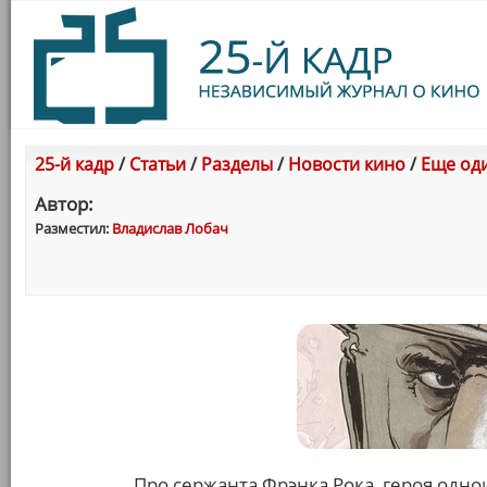
25-й кадр
/
Статьи
/
Разделы
/
Новости кино
/
Еще оди
Автор:
Разместил:
Владислав Лобач
Про сержанта Фрэнка Рока, героя од