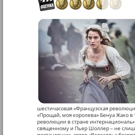
шестичасовая «Французская революция
«Прощай, моя королева» Бенуа Жако в 
революции в стране интернациональн
священному и Пьер Шоллер – не слиш
постановщик, автор «Версаля» с без