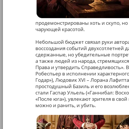
продемонстрированы хоть и скупо, но
чарующей красотой.
Небольшой бюджет связал руки автор
воссоздания событий двухсотлетней 
сдержанные, но убедительные портрет
а также людей из народа, стремящихся
Права и утвердить Справедливость».
Робеспьер в исполнении характерного
Годар»), Людовик XVI – Лорана Лафитта
простодушный Базиль и его возлюбле
стали Гаспар Ульель («Ганнибал: Восхо
«После юга»), увлекают зрителя в свой
можно и ранить, и убить.