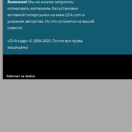
Внимание!
Мы не можем запретить
копировать материалы без установки
активной гиперссылки на www.25-k.com и
указания авторства. Но это останется на вашей
совести!
«25-й кадр» © 2009-2025. Почти все права
защищены
Работает на Seditio