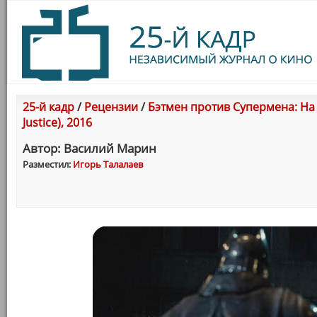
25-й кадр
/
Рецензии
/
Бэтмен против Супермена: На 
Justice), 2016
Автор: Василий Марин
Разместил:
Игорь Талалаев