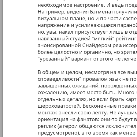
необходимое настроение. И ведь пред
Например, видения Бэтмена получили
визуальном плане, но и по части саспе
напряжение и усиливающаяся параной
но, увы, накал присутствует лишь в от
навязанный студией "мягкий" рейтинг
анонсированной Снайдером режиссерск
более целостно и органично, но зрит
"урезанный" вариант от этого не легче
В общем и целом, несмотря на все вы
справедливости" провалом язык не по
завышенных ожиданий, порожденных
сожалению, имеет место быть. Много 
отдельных деталях, но если брать кар
шероховатостей. Бесконечные правк
монтаж внесли свою лепту. Не лучши
ориентация на фанатов: они-то будут 
реплик (а герои общаются исключител
предусмотрено), в то время как мене