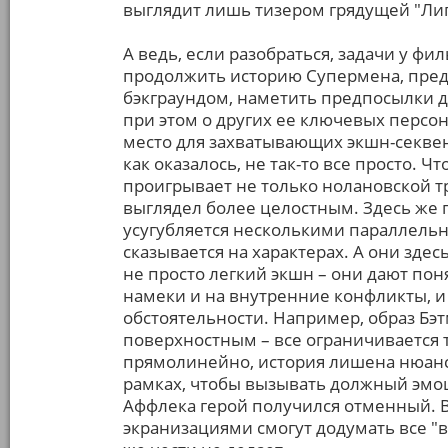
выглядит лишь тизером грядущей "Ли
А ведь, если разобраться, задачи у ф
продолжить историю Супермена, пред
бэкграундом, наметить предпосылки д
при этом о других ее ключевых персон
место для захватывающих экшн-секвен
как оказалось, не так-то все просто. 
проигрывает не только нолановской тр
выглядел более целостным. Здесь же
усугубляется несколькими параллель
сказывается на характерах. А они зде
не просто легкий экшн – они дают пон
намеки и на внутренние конфликты, и 
обстоятельности. Например, образ Бэ
поверхностным – все ограничивается 
прямолинейно, история лишена нюанс
рамках, чтобы вызывать должный эмоц
Аффлека герой получился отменный. 
экранизациями смогут додумать все "в