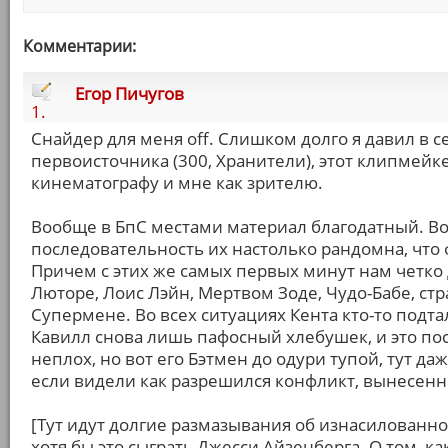
Комментарии:
Егор Пичугов
1.
Снайдер для меня off. Слишком долго я давил в с
первоисточника (300, Хранители), этот клипмейк
кинематографу и мне как зрителю.
Вообще в БпС местами материал благодатный. Вот
последовательность их настолько рандомна, что
Причем с этих же самых первых минут нам четко д
Люторе, Лоис Лэйн, Мертвом Зоде, Чудо-Бабе, ст
Супермене. Во всех ситуациях Кента кто-то подта
Кавилл снова лишь пафосный хлебушек, и это пос
неплох, но вот его Бэтмен до одури тупой, тут да
если видели как разрешился конфликт, вынесенн
[Тут идут долгие размазывания об изнасилованн
хотя бы это сыграть Джесси Айзенберга. О том, к