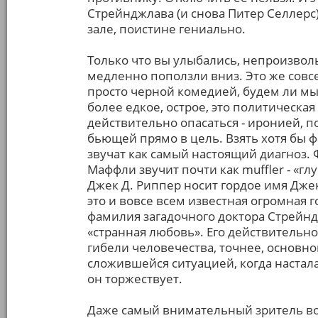
Стрейнджлава (и снова Питер Селлерс
зале, поистине гениально.
Только что вы улыбались, непроизвольн
медленно поползли вниз. Это же совс
просто черной комедией, будем ли мы
более едкое, острое, это политическая
действительно опасаться - иронией, п
бьющей прямо в цель. Взять хотя бы 
звучат как самый настоящий диагноз
Маффли звучит почти как muffler - «
Джек Д. Риппер носит гордое имя Джека
это и вовсе всем известная огромная 
фамилия загадочного доктора Стрейнд
«странная любовь». Его действительн
гибели человечества, точнее, основн
сложившейся ситуацией, когда настала
он торжествует.
Даже самый внимательный зритель во