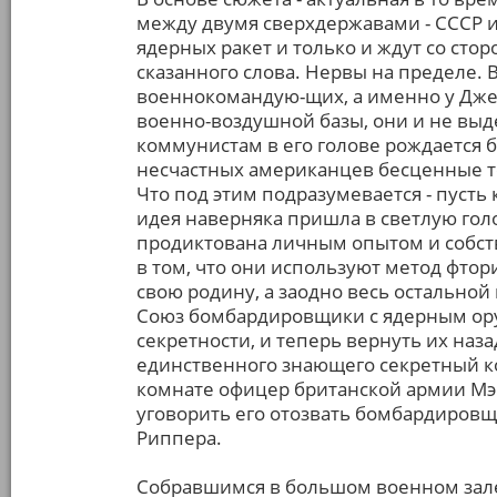
между двумя сверхдержавами - СССР 
ядерных ракет и только и ждут со сто
сказанного слова. Нервы на пределе. 
военнокомандую-щих, а именно у Джек
военно-воздушной базы, они и не выд
коммунистам в его голове рождается бр
несчастных американцев бесценные те
Что под этим подразумевается - пусть
идея наверняка пришла в светлую голо
продиктована личным опытом и собс
в том, что они используют метод фто
свою родину, а заодно весь остальной
Союз бомбардировщики с ядерным ор
секретности, и теперь вернуть их наз
единственного знающего секретный ко
комнате офицер британской армии Мэ
уговорить его отозвать бомбардиров
Риппера.
Собравшимся в большом военном зале 