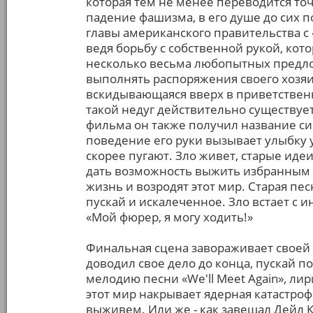
которая тем не менее переводится точ
падение фашизма, в его душе до сих п
главы американского правительства с
ведя борьбу с собственной рукой, кото
несколько весьма любопытных предло
выполнять распоряжения своего хозяин
вскидывающаяся вверх в приветственн
такой недуг действительно существует
фильма он также получил название си
поведение его руки вызывает улыбку у 
скорее пугают. Зло живет, старые ид
дать возможность выжить избранным 
жизнь и возродят этот мир. Старая пес
пускай и искалеченное. Зло встает с 
«Мой фюрер, я могу ходить!»
Финальная сцена завораживает своей к
доводил свое дело до конца, пускай п
мелодию песни «We'll Meet Again», л
этот мир накрывает ядерная катастроф
выживем. Или же - как завещал Дейл 