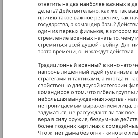
ответить на два наиболее важных в да
делать? Действительно, как же так выш
приняв такое важное решение, как нач
государства, а командир базы? Действи
один из первых фильмов, в котором 
стремление военных начать то, чему 
стремиться всей душой - войну. Для ни
трата времени, они жаждут действия.
Традиционный военный в кино - это ч
напрочь лишенный идей гуманизма, 
стратегами и тактиками, а иногда и н
свойственно для другой категории фи
командиров о том, что гибель группы 
небольшая вынужденная жертва - наг
непроницаемым выражением лица, они
задуматься, не рассуждают ли так вое
вера в силу оружия, бездумные дейст
более поздних картинах с комедийным 
Что ж, нет дыма без огня - кино это л