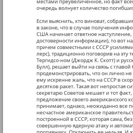
местами преувеличенное, но факт все
очередь волнует количество погибших
Если выяснить, кто виноват, собравши
в законе, что в случае получения инф
США начинает ответное наступление, п
достоверности информации), то вот н
причем совместными с СССР усилиями
лерс), традиционно поговорив на эту
Тергидсо-ном (Джордж К. Скотт) и рус
Булл), решает выйти на связь с главой
продемонстрировать, что он лично не 
ему искренне жаль, что на СССР в ск
десятков ракет. Такая вот непростая 
секретарю Советов мешает и тот факт, 
предложение своего американского ко
принимает, однако, неожиданно все п
несчастное американское правительст
построенной в СССР, которая сама, бе
совершенную ядерную атаку и автомат
противнику. Отключить ее нельзя. И 