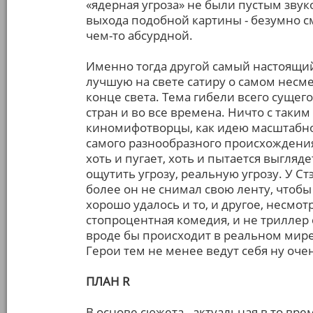
«ядерная угроза» не были пустым звук
выхода подобной картины - безумно см
чем-то абсурдной.
Именно тогда другой самый настоящий 
лучшую на свете сатиру о самом несм
конце света. Тема гибели всего суще
стран и во все времена. Ничто с таки
киномифотворцы, как идею масштабно
самого разнообразного происхождения,
хоть и пугает, хоть и пытается выгляд
ощутить угрозу, реальную угрозу. У Ст
более он не снимал свою ленту, чтоб
хорошо удалось и то, и другое, несмот
стопроцентная комедия, и не триллер 
вроде бы происходит в реальном мире,
Герои тем не менее ведут себя ну оче
ПЛAH R
В основе сюжета - актуальная в то вр