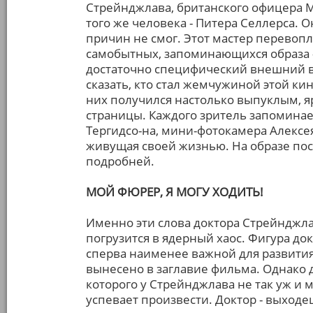
Стрейнджлава, британского офицера 
того же человека - Питера Селлерса. О
причин не смог. Этот мастер перевопл
самобытных, запоминающихся образа - 
достаточно специфический внешний ви
сказать, кто стал жемчужиной этой ки
них получился настолько выпуклым, яр
страницы. Каждого зритель запоминае
Тергидсо-на, мини-фотокамера Алексея
живущая своей жизнью. На образе пос
подробней.
МОЙ ФЮРЕР, Я МОГУ ХОДИТЬ!
Именно эти слова доктора Стрейнджлав
погрузится в ядерный хаос. Фигура до
сперва наименее важной для развития 
вынесено в заглавие фильма. Однако 
которого у Стрейнджлава не так уж и мн
успевает произвести. Доктор - выход