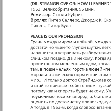
(DR. STRANGELOVE OR: HOW I LEARNED
1963, Великобритания, 95 мин.
Режиссер:
Стэнли Кубрик
В ролях:
Питер Селлерс, Джордж К. Ско
Пикенс, Питер Булл
PEACE IS OUR PROFESSION
Грань между миром и войной, между 
достаточно чьей-то глупой шутки, лег
нарушится, а устраивать разбирательст
слишком поздно. Да и некому. Когда я
пропитанном медленным ядом, когда н
там, в подземельях, горстка людей «пе
морально-этических норм и при этом «
мир... И только доктор Стрейнджлав с
и втайне признает себя гением, пускай
потому как и спорить будет некому. 
неумолимо несется вперед, и, быть м
оценить по достоинству превосходную
А тогда, в 1963-м, когда словосочетан