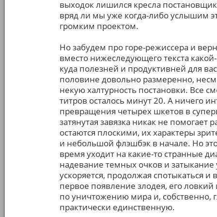
выходок лишился кресла постановщика
вряд ли мы уже когда-либо услышим э
громким проектом.
Но забудем про горе-режиссера и верн
вместо нижеследующего текста какой
куда полезней и продуктивней для вас
половине довольно размеренно, несм
некую халтурность постановки. Все см
титров осталось минут 20. А ничего и
превращения четырех шкетов в супер
затянутая завязка никак не помогает 
остаются плоскими, их характеры зри
и небольшой флэшбэк в начале. Но это
время уходит на какие-то странные ди
надевание темных очков и затыкание
ускоряется, продолжая спотыкаться и
первое появление злодея, его ловкий 
по уничтожению мира и, собственно, 
практически единственную.