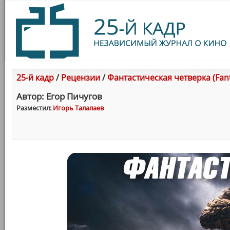
25-й кадр
/
Рецензии
/
Фантастическая четверка (Fanta
Автор: Егор Пичугов
Разместил:
Игорь Талалаев