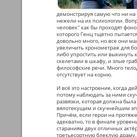
демонстрируя самую что ни на
нежели на их психологии. Вопр
человек" как бы проходят фоно
которого Генц тщетно пытаетс
довольно много, но все они м
увеличить хронометраж для бо
либо упростить или выкинуть к
скелетами в шкафу, и злые гр
философские речи. Много тело
отсутствует на корню.
И всё это настроение, когда де
потому наблюдать за ними скуч
развязки, которая должна была
вялотекущим и скучнейшим эп
Причём, если герои на протяж
адекватно, то в финале уровен
стараниям двух отличных актёр
третьесортную блеклую драму,