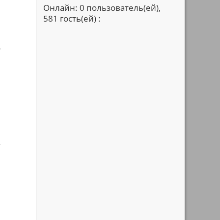
Онлайн: 0 пользователь(ей),
581 гость(ей) :
о
т