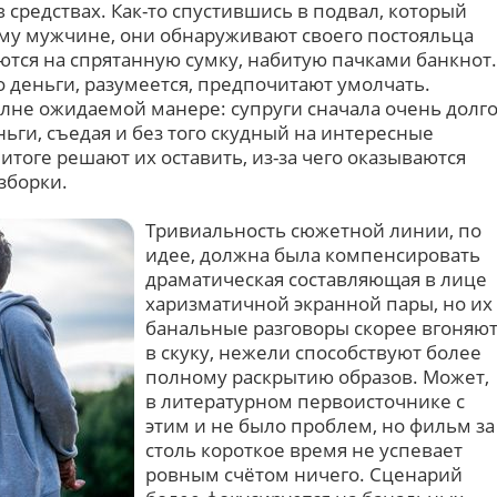
 средствах. Как-то спустившись в подвал, который
му мужчине, они обнаруживают своего постояльца
ются на спрятанную сумку, набитую пачками банкнот.
 деньги, разумеется, предпочитают умолчать.
олне ожидаемой манере: супруги сначала очень долг
ньги, съедая и без того скудный на интересные
итоге решают их оставить, из-за чего оказываются
зборки.
Тривиальность сюжетной линии, по
идее, должна была компенсировать
драматическая составляющая в лице
харизматичной экранной пары, но их
банальные разговоры скорее вгоняю
в скуку, нежели способствуют более
полному раскрытию образов. Может,
в литературном первоисточнике с
этим и не было проблем, но фильм за
столь короткое время не успевает
ровным счётом ничего. Сценарий