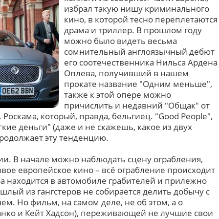
избрал такую нишу криминального
кино, в которой тесно переплетаются
драма и триллер. В прошлом году
можно было видеть весьма
сомнительный англоязычный дебют
его соотечественника Нильса Ардена
Оплева, получивший в нашем
прокате название "Одним меньше",
также к этой опере можно
причислить и недавний "Общак" от
Роскама, который, правда, бельгиец. "Good People",
гкие деньги" (даже и не скажешь, какое из двух
продолжает эту тенденцию.
ии. В начале можно наблюдать сцену ограбления,
ивое европейское кино – всё ограбление происходит
ера находится в автомобиле грабителей и прилежно
шлый из гангстеров не собирается делить добычу с
чем. Но фильм, на самом деле, не об этом, а о
нко и Кейт Хадсон), переживающей не лучшие свои