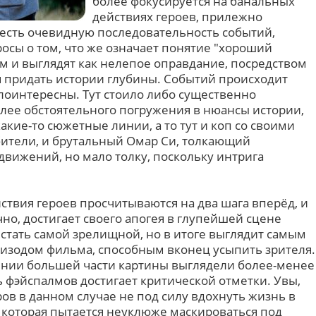
более фокусируется на банальных
действиях героев, прилежно
 есть очевидную последовательность событий,
осы о том, что же означает понятие "хороший
м и выглядят как нелепое оправдание, посредством
я придать истории глубины. Событий происходит
алоинтересны. Тут стоило либо существенно
лее обстоятельного погружения в нюансы истории,
акие-то сюжетные линии, а то тут и коп со своими
абители, и брутальный Омар Си, толкающий
движений, но мало толку, поскольку интрига
йствия героев просчитываются на два шага вперёд, и
но, достигает своего апогея в глупейшей сцене
 стать самой зрелищной, но в итоге выглядит самым
изодом фильма, способным вконец усыпить зрителя.
ении большей части картины выглядели более-менее
ь фэйспалмов достигает критической отметки. Увы,
ов в данном случае не под силу вдохнуть жизнь в
 которая пытается неуклюже маскироваться под