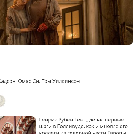
адсон, Омар Си, Том Уилкинсон
Генрик Рубен Генц, делая первые
шаги в Голливуде, как и многие его
коллеги из северной части Европы,