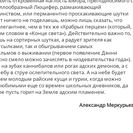
бить откровенная наглость юмора, преподносимого с
дзиллообразный Люцифер, размахивающий
инством, или перманентно проскакивающие шутки
т ничего не поделаешь, можно лишь сказать, что
элегантнее, чем в тех же «Храбрых перцем» (который,
ым словом в «Конце света»). Действительно важно то,
ь на сортирных шутках, а радует зрителя как
сылками, так и обыгрыванием самых
льмов о выживании (первое появление Дэнни
о смело можно зачислять в «издевательства года»).
 не на зубах каннибалов или рогах адских демонов, а с
бу в струе ослепительного света. А на небе будет
чем молодым райские кущи и гурии, когда можно
s, любимыми еще со времен школьных дневников, да
ое пусть горит на Земле адским пламенем.
Александр Меркурье