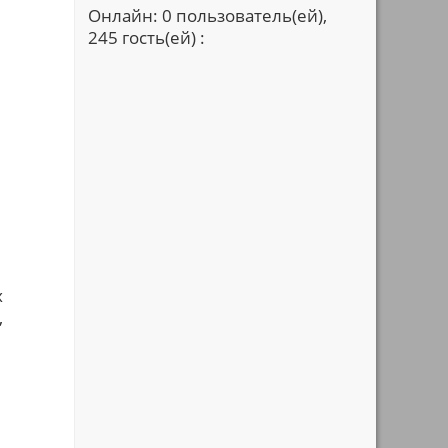
Онлайн: 0 пользователь(ей),
245 гость(ей) :
х
,