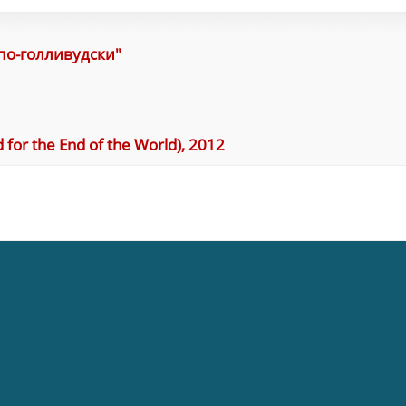
по-голливудски"
for the End of the World), 2012