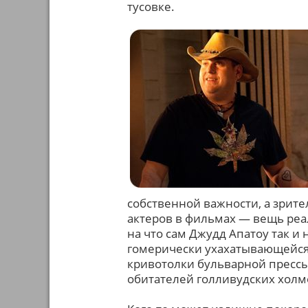
тусовке.
собственной важности, а зрите
актеров в фильмах — вещь реаль
на что сам Джудд Апатоу так и
гомерически ухахатывающейся 
кривотолки бульварной прессы
обитателей голливудских холм