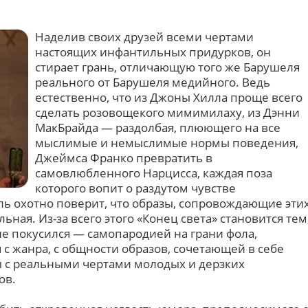
Наделив своих друзей всеми чертами
настоящих инфантильных придурков, он
стирает грань, отличающую того же Барушеля
реального от Барушеля медийного. Ведь
естественно, что из Джоны Хилла проще всего
сделать розовощекого мимимилаху, из Дэнни
МакБрайда — раздолбая, плюющего на все
мыслимые и немыслимые нормы поведения,
Джеймса Франко превратить в
самовлюбленного Нарцисса, каждая поза
которого вопит о раздутом чувстве
ль охотно поверит, что образы, сопровождающие эти
ная. Из-за всего этого «Конец света» становится тем
 не покусился — самопародией на грани фола,
с жанра, с общности образов, сочетающей в себе
 с реальными чертами молодых и дерзких
ов.