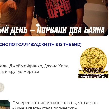
ИС ПО-ГОЛЛИВУДСКИ (THIS IS THE END)
ель, Джеймс Франко, Джона Хилл,
йд и другие жертвы
С уверенностью можно сказать, что лента
«Конец света» стала логическим