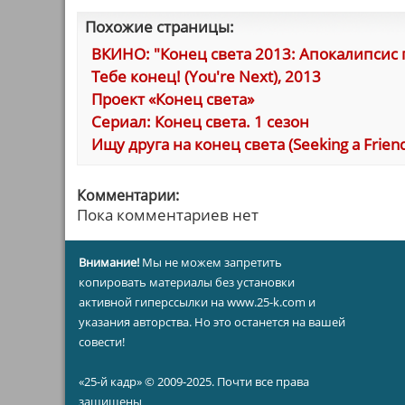
Похожие страницы:
ВКИНО: "Конец света 2013: Апокалипсис 
Тебе конец! (You're Next), 2013
Проект «Конец света»
Сериал: Конец света. 1 сезон
Ищу друга на конец света (Seeking a Friend 
Комментарии:
Пока комментариев нет
Внимание!
Мы не можем запретить
копировать материалы без установки
активной гиперссылки на www.25-k.com и
указания авторства. Но это останется на вашей
совести!
«25-й кадр» © 2009-2025. Почти все права
защищены