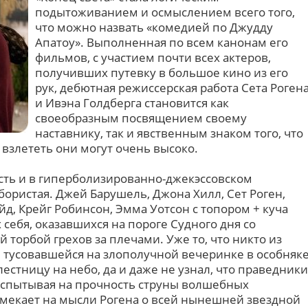
подытоживанием и осмыслением всего того,
что можно назвать «комедией по Джудду
Апатоу». Выполненная по всем канонам его
фильмов, с участием почти всех актеров,
получивших путевку в большое кино из его
рук, дебютная режиссерская работа Сета Роген
и Ивэна Голдберга становится как
своеобразным посвящением своему
наставнику, так и явственным знаком того, что
 взлететь они могут очень высоко.
усть и в гиперболизированно-джекэссовском
ористая. Джей Барушель, Джона Хилл, Сет Роген,
д, Крейг Робинсон, Эмма Уотсон с топором + куча
 себя, оказавшихся на пороге Судного дня со
торбой грехов за плечами. Уже то, что никто из
 тусовавшейся на злополучной вечеринке в особняк
естницу на небо, да и даже не узнал, что праведники
 испытывая на прочность струны волшебных
амекает на мысли Рогена о всей нынешней звездной