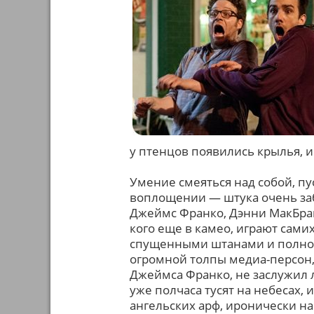
у птенцов появились крылья, и
Умение смеяться над собой, п
воплощении — штука очень заб
Джеймс Франко, Дэнни МакБрай
кого еще в камео, играют самих
спущенными штанами и полной 
огромной толпы медиа-персон,
Джеймса Франко, не заслужил л
уже полчаса тусят на небесах,
ангельских арф, иронически н