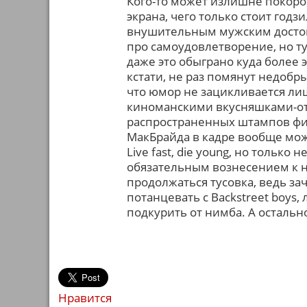
Кого-то может излишне покоро
экрана, чего только стоит го
внушительным мужским досто
про самоудовлетворение, но ту
даже это обыграно куда более 
кстати, не раз помянут недобр
что юмор не зацикливается лиш
киноманскими вкусняшками-от
распространенных штампов фи
МакБрайда в кадре вообще можн
Live fast, die yоung, но только
обязательным вознесением к не
продолжаться тусовка, ведь за
потанцевать с Backstreet boy
подкурить от нимба. А остальн
Нравится