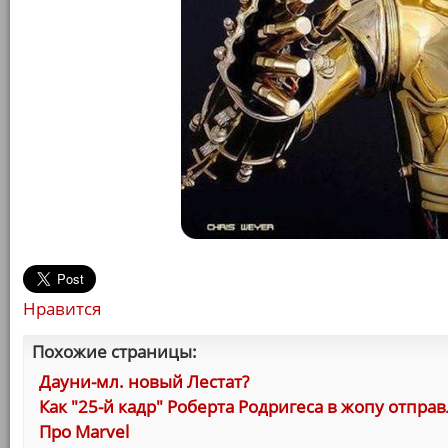
Нравится
Похожие страницы:
Дауни-мл. новый Лестат?
Как "25-й кадр" Роберта Родригеса в жопу отпра
Про Marvel