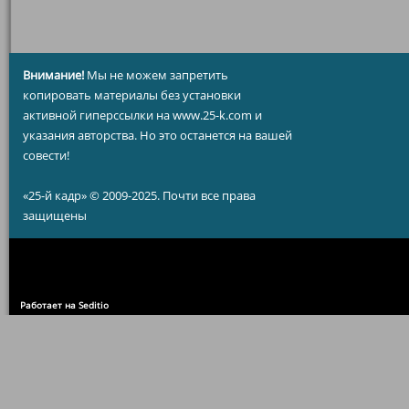
Внимание!
Мы не можем запретить
копировать материалы без установки
активной гиперссылки на www.25-k.com и
указания авторства. Но это останется на вашей
совести!
«25-й кадр» © 2009-2025. Почти все права
защищены
Работает на Seditio