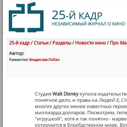
25-й кадр
/
Статьи
/
Разделы
/
Новости кино
/
Про Mar
Автор:
Разместил:
Владислав Лобач
Студия
Walt Disney
купила издательст
понятное дело, и права на
Людей Х
,
Сп
многих других менее известных герое
миллиарда долларов. Посмотрим, тепе
"игрушкой", хотя и так понятно - мар
котируются в блокбастерном мире. Вот