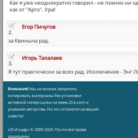
Как я уже неоднократно говорил - не помню ни од
как от "Арго". Ура!
Егор Пичугов
2.
за Квиныча рад.
Игорь Талалаев
3.
Я тут практически за всех рад. Исключение - Энг Л
Внимание!
Мы не можем запретить
копировать материалы без установки
активной гиперссылки на www.25-k.com и
указания авторства. Но это останется на вашей
совести!
«25-й кадр» © 2009-2025. Почти все права
защищены