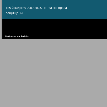
«25-й кадр» © 2009-2025. Почти все права
защищены
Работает на Seditio