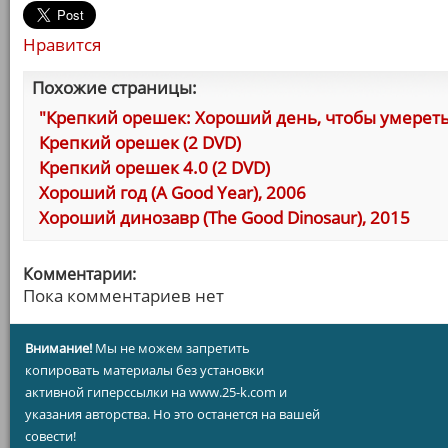
Нравится
Похожие страницы:
"Крепкий орешек: Хороший день, чтобы умереть
Крепкий орешек (2 DVD)
Крепкий орешек 4.0 (2 DVD)
Хороший год (A Good Year), 2006
Хороший динозавр (The Good Dinosaur), 2015
Комментарии:
Пока комментариев нет
Внимание!
Мы не можем запретить
копировать материалы без установки
активной гиперссылки на www.25-k.com и
указания авторства. Но это останется на вашей
совести!