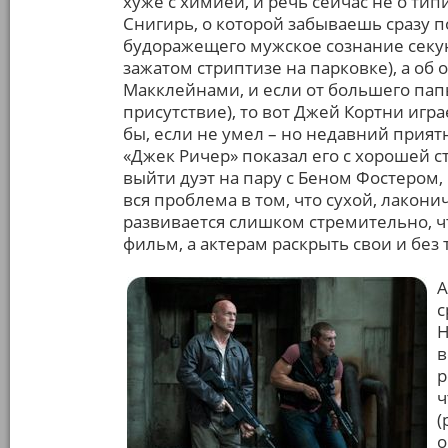
хуже с химией, и речь сейчас не о ти
Снигирь, о которой забываешь сразу п
будоражещего мужское сознание секун
зажатом стриптизе на парковке), а о
Макклейнами, и если от большего папы
присутствие), то вот Джей Кортни игр
бы, если не умел – но недавний прия
«Джек Ричер» показал его с хорошей с
выйти дуэт на пару с Беном Фостером,
вся проблема в том, что сухой, лакон
развивается слишком стремительно, чт
фильм, а актерам раскрыть свои и без
А
с
Н
в
р
ч
(
о