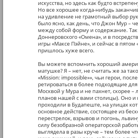
искусства, но здесь как будто встре
Но все хорошее когда-нибудь заканчива
на удивление не грамотный выбор руко
было ясно, как день, что Джон Мур – 
между собой форму и содержание. Так
Доннеровского «Омена», и в посредс
игры «Максе Пэйне», и сейчас в пятом
пришлось хуже всего.
Вы можете вспомнить хороший америк
матушке? Я – нет, не считать же за т
«Mission: impossible»», чьи герои, по
ретироваться в более подходящие для
Москвой у Мура и не пахнет, скорее – 
планов нашей с вами столицы). Оно и
проходили в Будапеште, на улицах кот
основное действие, состоящее из бес
перестрелок, взрывов и погонь, львин
силу безобразной операторской работы
выглядела в разы круче – тем более ч