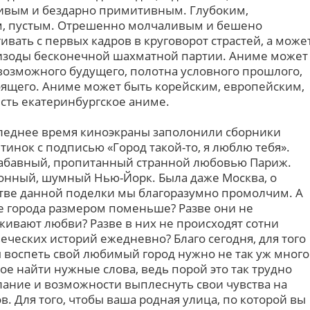
сивым и бездарно примитивным. Глубоким,
, пустым. Отрешенно молчаливым и бешено
вать с первых кадров в круговорот страстей, а може
изоды бесконечной шахматной партии. Аниме может
возможного будущего, полотна условного прошлого,
ящего. Аниме может быть корейским, европейским,
есть екатеринбургское аниме.
леднее время киноэкраны заполонили сборники
тинок с подписью «Город такой-то, я люблю тебя».
абавный, пропитанный странной любовью Париж.
онный, шумный Нью-Йорк. Была даже Москва, о
тве данной поделки мы благоразумно промолчим. А
е города размером поменьше? Разве они не
живают любви? Разве в них не происходят сотни
еческих историй ежедневно? Благо сегодня, для того
 воспеть свой любимый город нужно не так уж много
ое найти нужные слова, ведь порой это так трудно
елание и возможности выплеснуть свои чувства на
. Для того, чтобы ваша родная улица, по которой вы