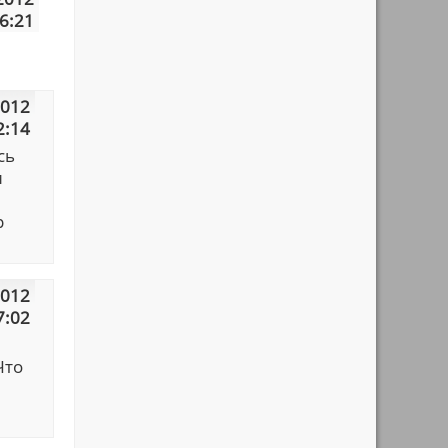
6:21
2012
2:14
сь
и
р
2012
7:02
Что