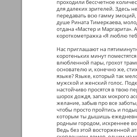
проходили бессчетное количес
для далеких зрителей. Здесь 
передавать всю гамму эмоций,
душе Рината Тимеркаева, молод
отдана «Мастер и Маргарита». 
короткометражка «Я люблю теб
Нас приглашают на пятиминутну
коротеньких минут поместятся
влюбленной пары, грохот трам
основателю и, конечно же, сти
языке? Языке, который так ме
мужской и женский голос. Подк
настойчиво просятся в твою п
шорох дождя, запах мокрого а
желание, забыв про все заботы,
чтобы просто пройтись и подыш
которым ты дышишь ежедневно. 
родным городом, искреннее во
Ведь без этой восторженной а
скоплением домов, одним из м