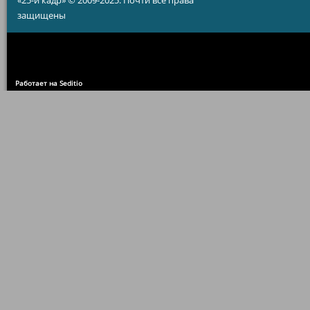
«25-й кадр» © 2009-2025. Почти все права
защищены
Работает на Seditio