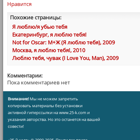
Нравится
Похожие страницы:
Я люблю/я убью тебя
Екатеринбург, я люблю тебя!
Not for Oscar: М+Ж (Я люблю тебя), 2009
Москва, я люблю тебя!, 2010
Люблю тебя, чувак (I Love You, Man), 2009
Комментарии:
Пока комментариев нет
Внимание!
Мы не можем запретить
копировать материалы без установки
активной гиперссылки на www.25-k.com и
указания авторства. Но это останется на вашей
совести!