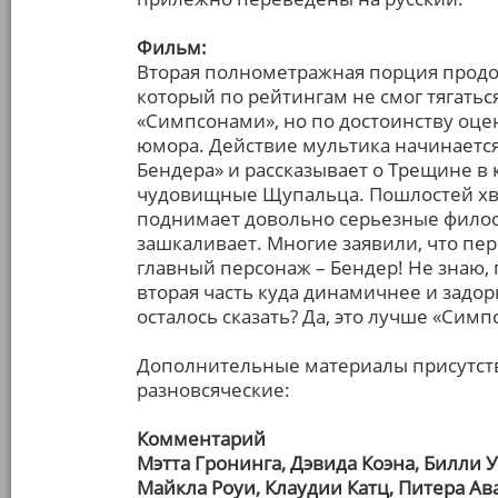
Фильм:
Вторая полнометражная порция продо
который по рейтингам не смог тягать
«Симпсонами», но по достоинству оц
юмора. Действие мультика начинается
Бендера» и рассказывает о Трещине в 
чудовищные Щупальца. Пошлостей хват
поднимает довольно серьезные филосо
зашкаливает. Многие заявили, что пе
главный персонаж – Бендер! Не знаю,
вторая часть куда динамичнее и задорн
осталось сказать? Да, это лучше «Симп
Дополнительные материалы присутству
разновсяческие:
Комментарий
Мэтта Гронинга, Дэвида Коэна, Билли
Майкла Роуи, Клаудии Катц, Питера А