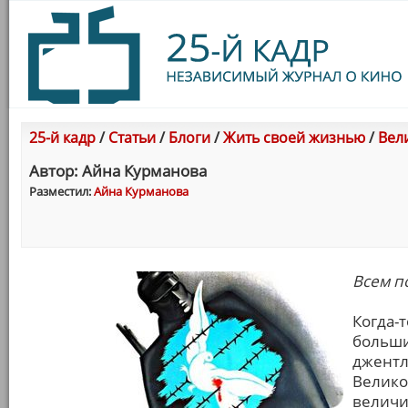
25-й кадр
/
Статьи
/
Блоги
/
Жить своей жизнью
/
Вел
Автор: Айна Курманова
Разместил:
Айна Курманова
Всем п
Когда-
больши
джентл
Велико
величи