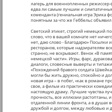
лагерь для военнопленных режиссер-
едва ли самым лучшим и симпатичным
коменданта (гениальная игра Эрика фо
понятным за что же Геббельс объявил
Светский этикет, строгий немецкий по
слово, что в вашей комнате нет ничег
нет, даю слово - Благодарю» Посылки 
ресторанов, которые надзирателям вск
странно, не вскрывают. Венок «В памя
немецкой части». Игры, фарс, дурако
диалоги, словесные выверты и типаж
«Похождений бравого солдата Швейка».
могли бы жить дружно, спокойно и долг
новая игра – в побег, «как в романе пр
свое, а фильм из практически комеди
настоящую драму. Лучшие чувства лу
прочность, все иллюзии растоптаны, и 
отдаленной линии фронта, а в душах 
дружбой и долгом, между любовью и д