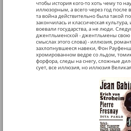
чтобы история кого-то хоть чему то н
иллюзорным, а всего через год после 
та война действительно была такой по
закончилась и классическая культура, 
воевали государства, а не люди. След
джентльменской - джентльмены свою в
смыслах этого слова) - иллюзия, рома
захлопнувшееся навеки, Фон Рауфенш
хромированном ведре со льдом, томик
форфора, следы на снегу, сложные ди
сует, все иллюзия, но иллюзия Велик