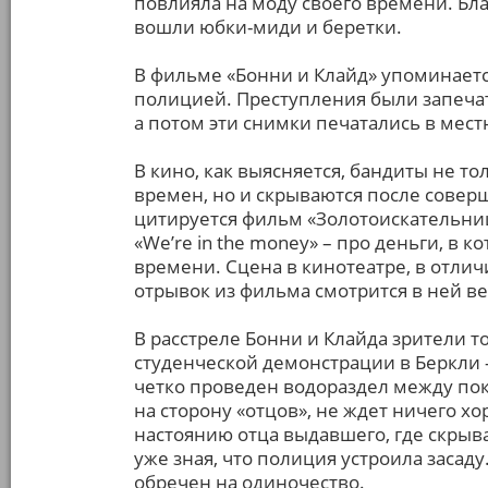
повлияла на моду своего времени. Бла
вошли юбки-миди и беретки.
В фильме «Бонни и Клайд» упоминает
полицией. Преступления были запечат
а потом эти снимки печатались в мест
В кино, как выясняется, бандиты не т
времен, но и скрываются после совер
цитируется фильм «Золотоискательницы
«We’re in the money» – про деньги, в 
времени. Сцена в кинотеатре, в отличи
отрывок из фильма смотрится в ней в
В расстреле Бонни и Клайда зрители т
студенческой демонстрации в Беркли
четко проведен водораздел между поко
на сторону «отцов», не ждет ничего х
настоянию отца выдавшего, где скрыва
уже зная, что полиция устроила засаду.
обречен на одиночество.