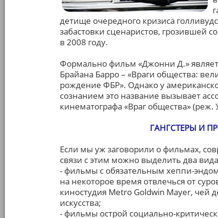
г
детище очередного кризиса голливудс
забастовки сценаристов, грозившей с
в 2008 году.
Формально фильм «Джонни Д.» являет
Брайана Барро – «Враги общества: ве
рождение ФБР». Однако у американск
сознанием это название вызывает асс
кинематографа «Враг общества» (реж. 
ГАНГСТЕРЫ И ПР
Если мы уж заговорили о фильмах, со
связи с этим можно выделить два вид
- фильмы с обязательным хеппи-эндо
на некоторое время отвлечься от сур
киностудия Metro Goldwin Mayer, чей дев
искусства;
- фильмы острой социально-критическ