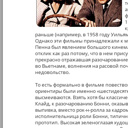
т
а
ф
1
к
раньше (например, в 1958 году Уилья
Однако эти фильмы принадлежали к м
Пенна был явлением большого кинема
отклик как раз потому, что в нем при
прекрасно отражавшая разочарование в
во Вьетнаме, волнения на расовой по
недовольство.
То есть формально в фильме повествова
ориентиры были именно «шестидесятн
высмеиваются. Взять хотя бы классичес
Клайд, к разочарованию Бонни, оказы
выпивка, вместо рок-н-ролла за кадро
исполнительница роли Бонни, типичная
прототип. Высокая зеленоглазая худо