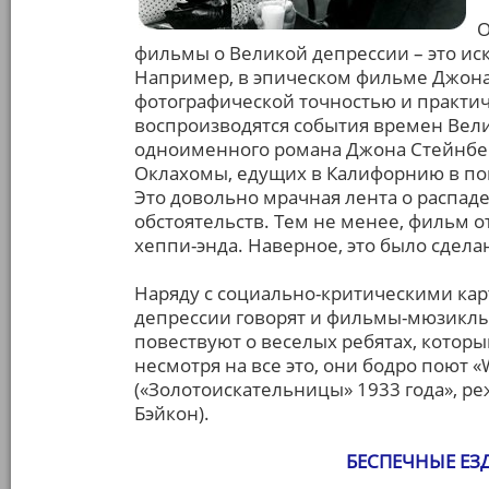
О
фильмы о Великой депрессии – это ис
Например, в эпическом фильме Джона 
фотографической точностью и практи
воспроизводятся события времен Вели
одноименного романа Джона Стейнбек
Оклахомы, едущих в Калифорнию в пои
Это довольно мрачная лента о распад
обстоятельств. Тем не менее, фильм о
хеппи-энда. Наверное, это было сдела
Наряду с социально-критическими ка
депрессии говорят и фильмы-мюзиклы
повествуют о веселых ребятах, которы
несмотря на все это, они бодро поют «W
(«Золотоискательницы» 1933 года», ре
Бэйкон).
БЕСПЕЧНЫЕ ЕЗ