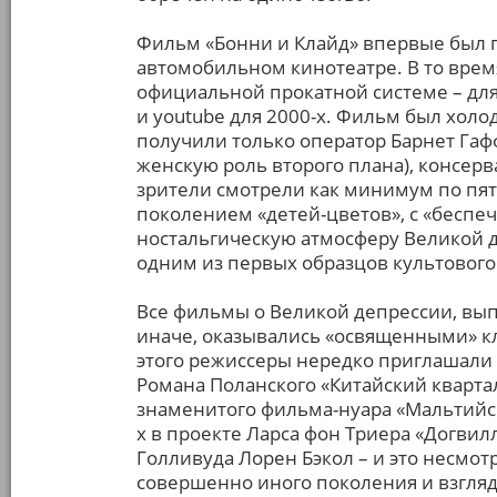
Фильм «Бонни и Клайд» впервые был по
автомобильном кинотеатре. В то вре
официальной прокатной системе – для
и youtube для 2000-х. Фильм был хол
получили только оператор Барнет Гафф
женскую роль второго плана), консерв
зрители смотрели как минимум по пят
поколением «детей-цветов», с «беспе
ностальгическую атмосферу Великой д
одним из первых образцов культового
Все фильмы о Великой депрессии, выпу
иначе, оказывались «освященными» к
этого режиссеры нередко приглашали 
Романа Поланского «Китайский квартал
знаменитого фильма-нуара «Мальтийски
х в проекте Ларса фон Триера «Догвилл
Голливуда Лорен Бэкол – и это несмотр
совершенно иного поколения и взгля