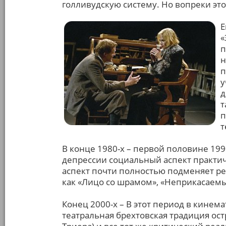
голливудскую систему. Но вопреки это
Е
«
п
н
п
у
д
т
п
т
В конце 1980-х – первой половине 199
депрессии социальный аспект практич
аспект почти полностью подменяет ре
как «Лицо со шрамом», «Неприкасаемы
Конец 2000-х – В этот период в кинем
театральная брехтовская традиция ос