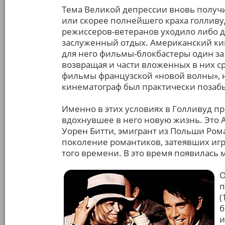
Тема Великой депрессии вновь получи
или скорее полнейшего краха голливу
режиссеров-ветеранов уходило либо д
заслуженный отдых. Американский ки
для него фильмы-блокбастеры один за
возвращая и части вложенных в них с
фильмы французской «новой волны», н
кинематограф был практически позаб
Именно в этих условиях в Голливуд 
вдохнувшее в него новую жизнь. Это 
Уорен Битти, эмигрант из Польши Ром
поколение романтиков, затеявших игр
того времени. В это время появилась м
О
п
(
б
и