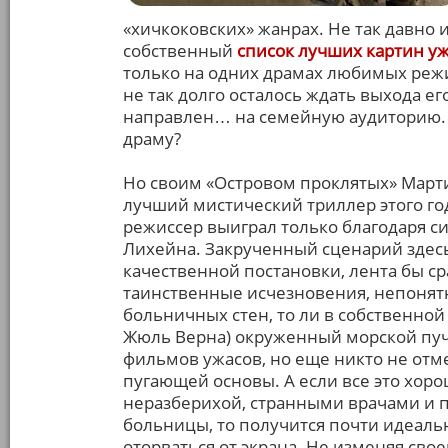
«хичкоковских» жанрах. Не так давно
собственный
список лучших картин у
только на одних драмах любимых режи
не так долго осталось ждать выхода е
направлен… на семейную аудиторию. 
драму?
Но своим «Островом проклятых» Мартин
лучший мистический триллер этого год
режиссер выиграл только благодаря с
Лихейна. Закрученный сценарий здесь
качественной постановки, лента бы ср
таинственные исчезновения, непонят
больничных стен, то ли в собственной 
Жюль Верна) окруженный морской пуч
фильмов ужасов, но еще никто не отм
пугающей основы. А если все это хор
неразберихой, странными врачами и
больницы, то получится почти идеальн
оторваться от экрана. Не изменяя сво