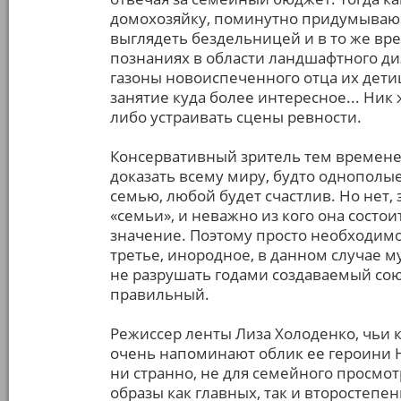
домохозяйку, поминутно придумывающ
выглядеть бездельницей и в то же вр
познаниях в области ландшафтного ди
газоны новоиспеченного отца их детиш
занятие куда более интересное... Ник
либо устраивать сцены ревности.
Консервативный зритель тем времене
доказать всему миру, будто однополые
семью, любой будет счастлив. Но нет,
«семьи», и неважно из кого она состои
значение. Поэтому просто необходимо
третье, инородное, в данном случае м
не разрушать годами создаваемый сою
правильный.
Режиссер ленты Лиза Холоденко, чьи к
очень напоминают облик ее героини Ни
ни странно, не для семейного просмот
образы как главных, так и второстепе