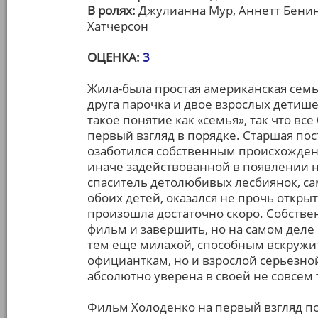
В ролях:
Джулианна Мур, Аннетт Бенин
Хатчерсон
ОЦЕНКА:
3
Жила-была простая американская сем
друга парочка и двое взрослых детише
такое понятие как «семья», так что вс
первый взгляд в порядке. Старшая по
озаботился собственным происхождени
иначе задействованной в появлении на 
спаситель детолюбивых лесбиянок, са
обоих детей, оказался не прочь открыт
произошла достаточно скоро. Собстве
фильм и завершить, но на самом деле 
тем еще милахой, способным вскружи
официанткам, но и взрослой серьезно
абсолютно уверена в своей не совсем
Фильм Холоденко на первый взгляд п