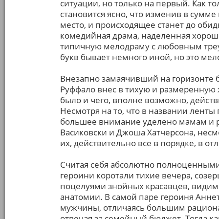
ситуации, но только на первый. Как т
становится ясно, что изменив в сумме
место, и происходящее станет до оби
комедийная драма, наделенная хороше
типичную мелодраму с любовным тре
букв бывает немного иной, но это мел
Внезапно замаячивший на горизонте 
Руффало внес в тихую и размеренную ж
было и чего, вполне возможно, действ
Несмотря на то, что в названии ленты 
большее внимание уделено мамам и 
Васиковски и Джоша Хатчерсона, нес
их, действительно все в порядке, в от
Считая себя абсолютно полноценным
героини коротали тихие вечера, созе
поцелуями знойных красавцев, видимо
анатомии. В самой паре героиня Анне
мужчины, отличаясь большим рациона
отвечая за семейный бюджет. Тогда к