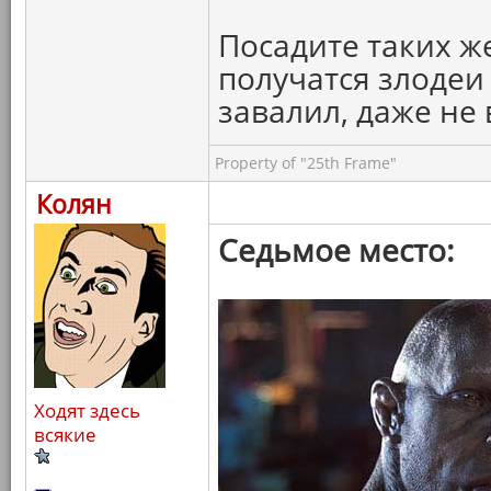
Посадите таких же
получатся злодеи
завалил, даже не 
Property of "25th Frame"
Колян
Седьмое место:
Ходят здесь
всякие