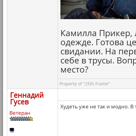
Камилла Прикер, 
одежде. Готова ц
свидании. На пер
себе в трусы. Воп
место?
Property of "25th Frame"
Геннадий
Гусев
Худеть уже не так и модно. В
Ветеран