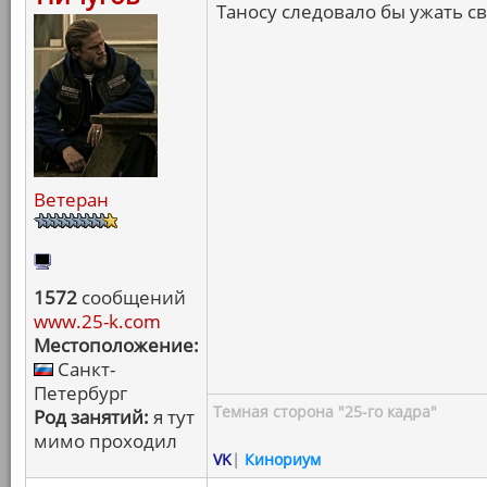
Таносу следовало бы ужать св
Ветеран
1572
сообщений
www.25-k.com
Местоположение:
Санкт-
Петербург
Темная сторона "25-го кадра"
Род занятий:
я тут
мимо проходил
VK
|
Кинориум