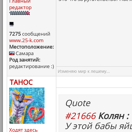
Главный
редактор
7275
сообщений
www.25-k.com
Местоположение:
Самара
Род занятий:
редактирование :)
Изменяю мир к лешему...
ТАНОС
Quote
#21666
Колян :
У этой бабы яй
Ходят здесь