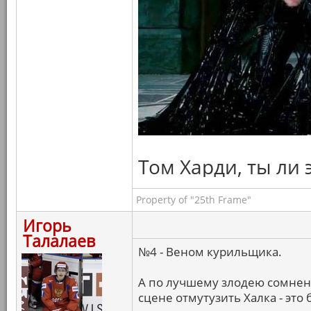
Том Харди, ты ли 
Property of "25th Frame"
Игорь
Талалаев
№4 - Веном курильщика.
А по лучшему злодею сомнени
сцене отмутузить Халка - это 