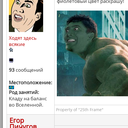
фиолетовый цвет раскрашу!
Ходят здесь
всякие
93
сообщений
Местоположение:
Род занятий:
Кладу на баланс
во Вселенной.
Property of "25th Frame"
Егор
Пичугов