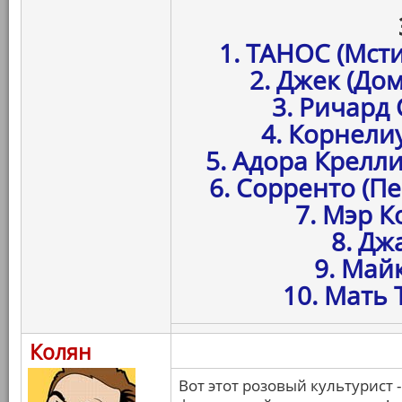
1. ТАНОС (Мст
2. Джек (До
3. Ричард
4. Корнелиу
5. Адора Крелли
6. Сорренто (П
7. Мэр К
8. Дж
9. Май
10. Мать 
Колян
Вот этот розовый культурист 