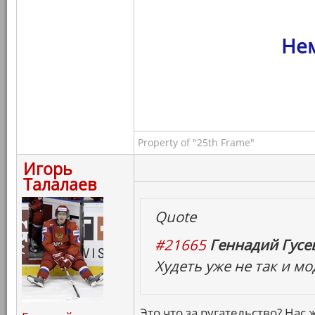
Нем
Property of "25th Frame"
Игорь
Талалаев
Quote
#21665
Геннадий Гусев
Худеть уже не так и м
Это что за ругательство? Нас