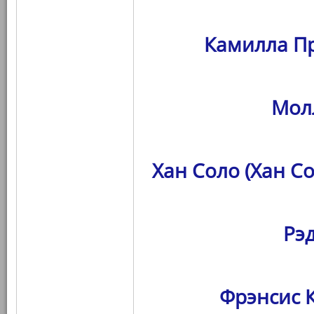
Камилла Пр
Мол
Хан Соло (Хан С
Рэ
Фрэнсис К