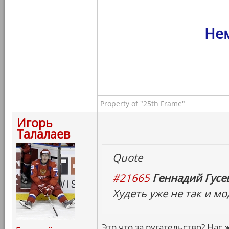
Нем
Property of "25th Frame"
Игорь
Талалаев
Quote
#21665
Геннадий Гусев
Худеть уже не так и м
Это что за ругательство? Нас