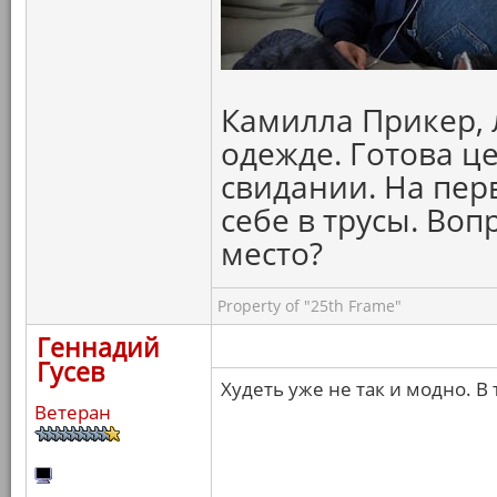
Камилла Прикер, 
одежде. Готова ц
свидании. На пер
себе в трусы. Воп
место?
Property of "25th Frame"
Геннадий
Гусев
Худеть уже не так и модно. В
Ветеран