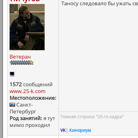
Таносу следовало бы ужать св
Ветеран
1572
сообщений
www.25-k.com
Местоположение:
Санкт-
Петербург
Темная сторона "25-го кадра"
Род занятий:
я тут
мимо проходил
VK
|
Кинориум