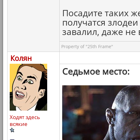
Посадите таких же
получатся злодеи
завалил, даже не 
Property of "25th Frame"
Колян
Седьмое место:
Ходят здесь
всякие