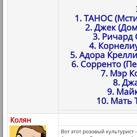
1. ТАНОС (Мст
2. Джек (До
3. Ричард
4. Корнелиу
5. Адора Крелли
6. Сорренто (П
7. Мэр К
8. Дж
9. Май
10. Мать 
Колян
Вот этот розовый культурист 