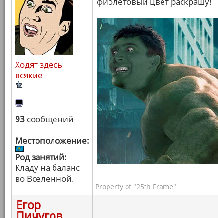
фиолетовый цвет раскрашу!
Ходят здесь
всякие
93
сообщений
Местоположение:
Род занятий:
Кладу на баланс
во Вселенной.
Property of "25th Frame"
Егор
Пичугов