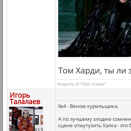
Том Харди, ты ли 
Property of "25th Frame"
Игорь
Талалаев
№4 - Веном курильщика.
А по лучшему злодею сомнени
сцене отмутузить Халка - это 