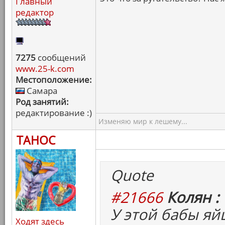
Главный
редактор
7275
сообщений
www.25-k.com
Местоположение:
Самара
Род занятий:
редактирование :)
Изменяю мир к лешему...
ТАНОС
Quote
#21666
Колян :
У этой бабы яй
Ходят здесь