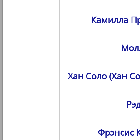
Камилла Пр
Мол
Хан Соло (Хан С
Рэ
Фрэнсис К