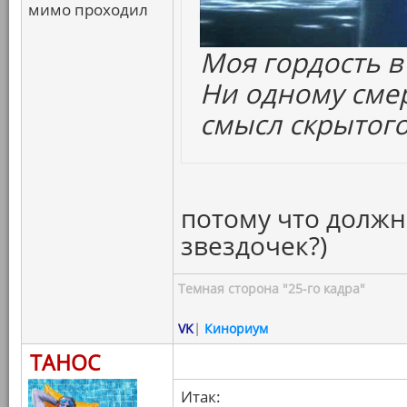
мимо проходил
Моя гордость в
Ни одному смер
смысл скрытого
потому что долж
звездочек?)
Темная сторона "25-го кадра"
VK
|
Кинориум
ТАНОС
Итак: