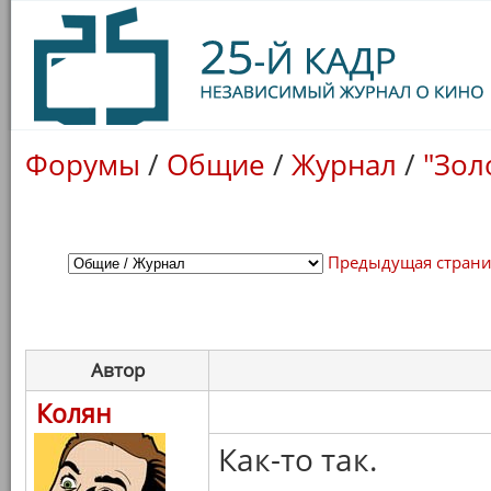
Форумы
/
Общие
/
Журнал
/
"Зол
Предыдущая стран
Автор
Колян
Как-то так.