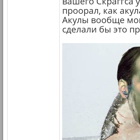
вашего Скраггса у
проорал, как аку
Акулы вообще мог
сделали бы это пр