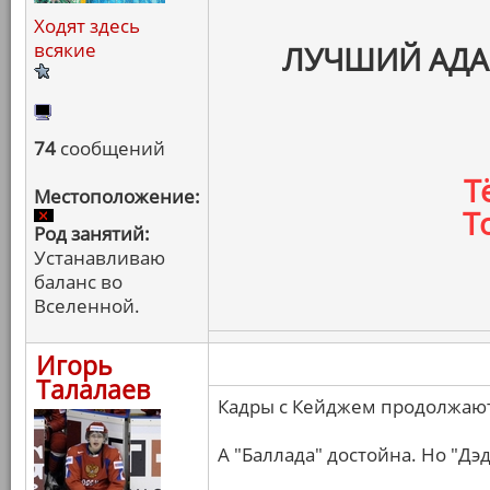
Ходят здесь
всякие
ЛУЧШИЙ АДА
74
сообщений
Т
Местоположение:
Т
Род занятий:
Устанавливаю
баланс во
Вселенной.
Игорь
Талалаев
Кадры с Кейджем продолжают
А "Баллада" достойна. Но "Дэ