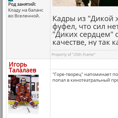
Род занятий:
Кладу на баланс
во Вселенной.
Кадры из "Дикой 
фуфел, что сил не
"Диких сердцем" 
качестве, ну так к
Property of "25th Frame"
Игорь
Талалаев
"Горе-творец" напоминает под
попал в кинотеатральный про