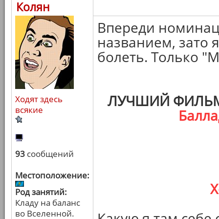
Колян
Впереди номинац
названием, зато я
болеть. Только "М
ЛУЧШИЙ ФИЛЬМ
Ходят здесь
всякие
Балла
93
сообщений
Местоположение:
Х
Род занятий:
Кладу на баланс
во Вселенной.
Какую я там себе 