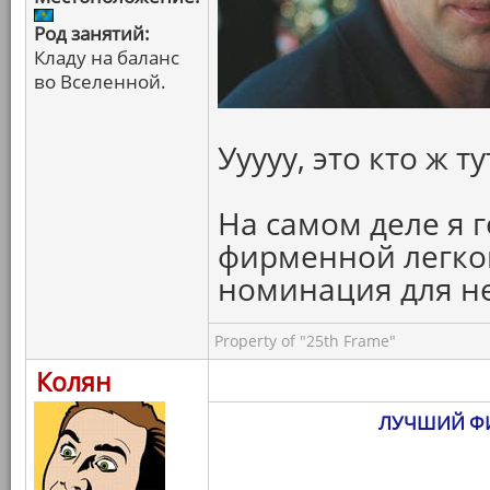
Род занятий:
Кладу на баланс
во Вселенной.
Ууууу, это кто ж ту
На самом деле я г
фирменной легкой
номинация для н
Property of "25th Frame"
Колян
ЛУЧШИЙ ФИ