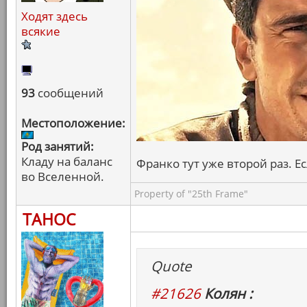
Ходят здесь
всякие
93
сообщений
Местоположение:
Род занятий:
Кладу на баланс
Франко тут уже второй раз. Е
во Вселенной.
Property of "25th Frame"
ТАНОС
Quote
#21626
Колян :