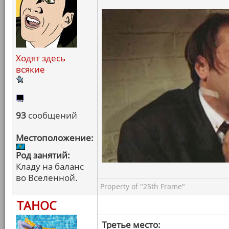
Ходят здесь
всякие
93
сообщений
Местоположение:
Род занятий:
Кладу на баланс
во Вселенной.
Property of "25th Frame"
ТАНОС
Третье место: