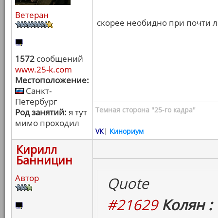
Ветеран
скорее необидно при почти 
1572
сообщений
www.25-k.com
Местоположение:
Санкт-
Петербург
Темная сторона "25-го кадра"
Род занятий:
я тут
мимо проходил
VK
|
Кинориум
Кирилл
Банницин
Автор
Quote
#21629
Колян :