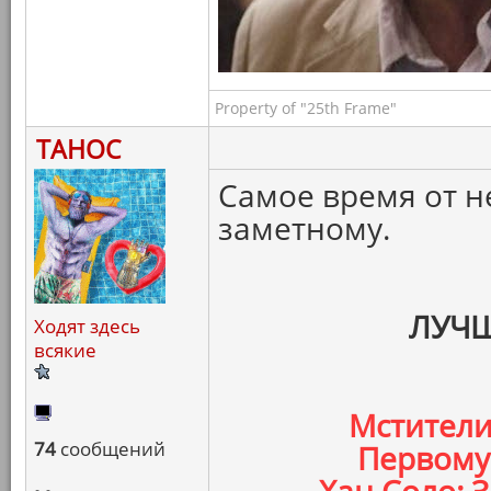
Property of "25th Frame"
ТАНОС
Самое время от н
заметному.
ЛУЧШ
Ходят здесь
всякие
Мстители
74
сообщений
Первому