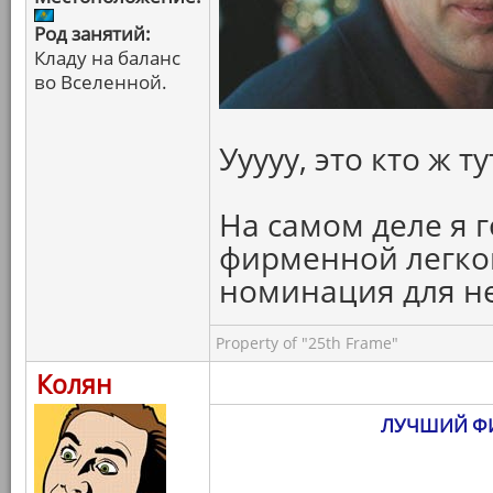
Род занятий:
Кладу на баланс
во Вселенной.
Ууууу, это кто ж ту
На самом деле я г
фирменной легкой
номинация для н
Property of "25th Frame"
Колян
ЛУЧШИЙ ФИ