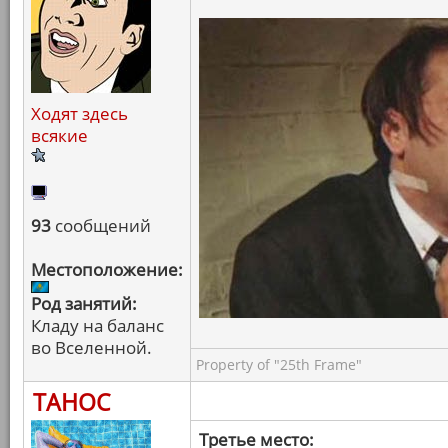
Ходят здесь
всякие
93
сообщений
Местоположение:
Род занятий:
Кладу на баланс
во Вселенной.
Property of "25th Frame"
ТАНОС
Третье место: