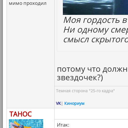
мимо проходил
Моя гордость в
Ни одному смер
смысл скрытого
потому что долж
звездочек?)
Темная сторона "25-го кадра"
VK
|
Кинориум
ТАНОС
Итак: