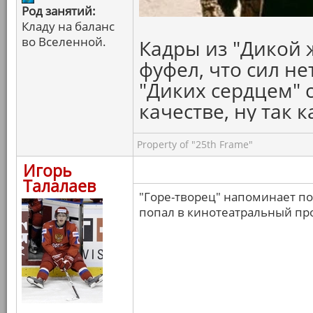
Род занятий:
Кладу на баланс
во Вселенной.
Кадры из "Дикой 
фуфел, что сил не
"Диких сердцем" 
качестве, ну так к
Property of "25th Frame"
Игорь
Талалаев
"Горе-творец" напоминает под
попал в кинотеатральный про