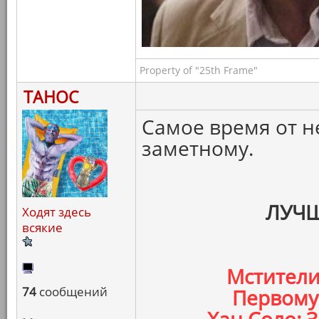
Property of "25th Frame"
ТАНОС
Самое время от н
заметному.
ЛУЧШ
Ходят здесь
всякие
Мстители
74
сообщений
Первому