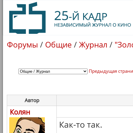
Форумы
/
Общие
/
Журнал
/
"Зол
Предыдущая стран
Автор
Колян
Как-то так.