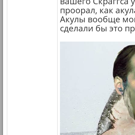
вашего Скраггса у
проорал, как аку
Акулы вообще мог
сделали бы это пр