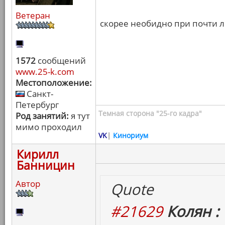
Ветеран
скорее необидно при почти 
1572
сообщений
www.25-k.com
Местоположение:
Санкт-
Петербург
Темная сторона "25-го кадра"
Род занятий:
я тут
мимо проходил
VK
|
Кинориум
Кирилл
Банницин
Автор
Quote
#21629
Колян :