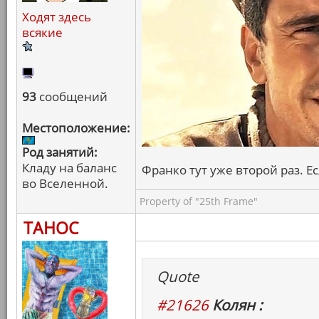
Ходят здесь
всякие
93
сообщений
Местоположение:
Род занятий:
Кладу на баланс
Франко тут уже второй раз. Е
во Вселенной.
Property of "25th Frame"
ТАНОС
Quote
#21626
Колян :