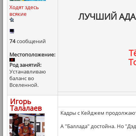
Ходят здесь
всякие
ЛУЧШИЙ АДА
74
сообщений
Т
Местоположение:
Т
Род занятий:
Устанавливаю
баланс во
Вселенной.
Игорь
Талалаев
Кадры с Кейджем продолжают
А "Баллада" достойна. Но "Дэ