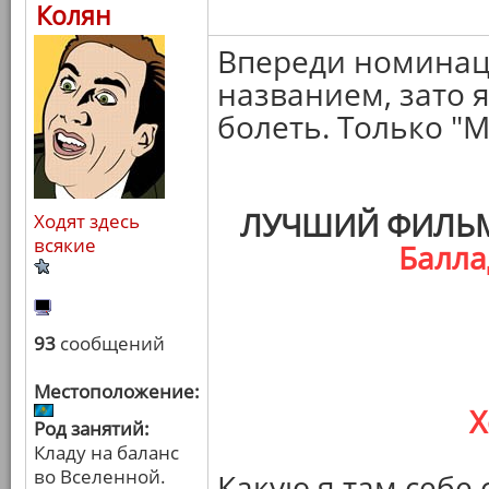
Колян
Впереди номинац
названием, зато я
болеть. Только "М
ЛУЧШИЙ ФИЛЬМ
Ходят здесь
всякие
Балла
93
сообщений
Местоположение:
Х
Род занятий:
Кладу на баланс
во Вселенной.
Какую я там себе 